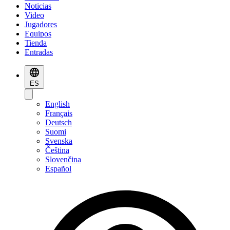
Noticias
Video
Jugadores
Equipos
Tienda
Entradas
ES
English
Français
Deutsch
Suomi
Svenska
Čeština
Slovenčina
Español