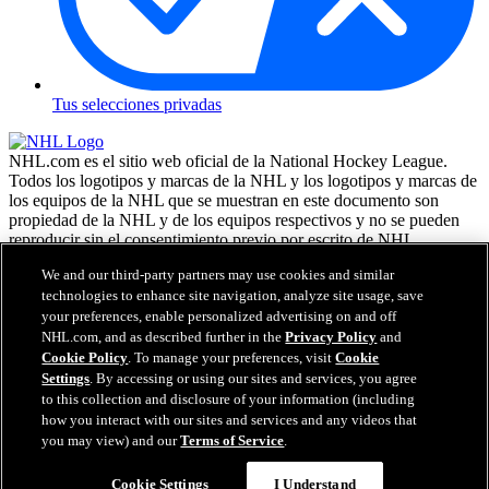
Tus selecciones privadas
NHL.com es el sitio web oficial de la National Hockey League.
Todos los logotipos y marcas de la NHL y los logotipos y marcas de
los equipos de la NHL que se muestran en este documento son
propiedad de la NHL y de los equipos respectivos y no se pueden
reproducir sin el consentimiento previo por escrito de NHL
Enterprises, L.P. NHL 2026. Todos los derechos reservados. Todas
We and our third-party partners may use cookies and similar
las camisetas de los equipos de la NHL, personalizadas con los
technologies to enhance site navigation, analyze site usage, save
nombres y números de los jugadores, tienen licencia oficial de la
your preferences, enable personalized advertising on and off
NHL y la NHLPA. La marca denominativa Zamboni y la
configuración de la máquina reparadora de hielo Zamboni son
NHL.com, and as described further in the
Privacy Policy
and
marcas comerciales registradas de Frank J. Zamboni & Co., Inc. (c)
Cookie Policy
. To manage your preferences, visit
Cookie
Frank J. Zamboni & Co., Inc. 2026. Todos los derechos reservados.
Settings
. By accessing or using our sites and services, you agree
Cualquier otra marca comercial o copyright de terceros, es
to this collection and disclosure of your information (including
propiedad de sus respectivos dueños. Reservados todos los
how you interact with our sites and services and any videos that
derechos.
you may view) and our
Terms of Service
.
Cookie Settings
I Understand