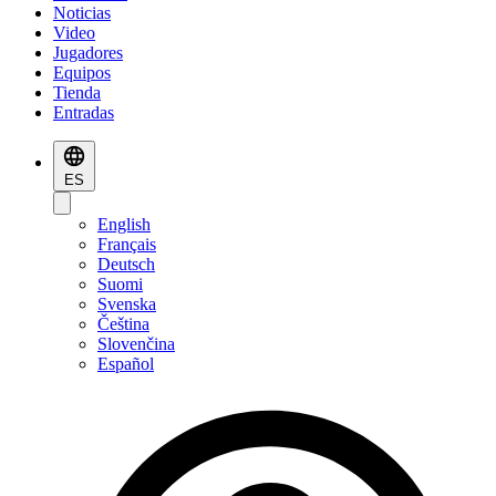
Noticias
Video
Jugadores
Equipos
Tienda
Entradas
ES
English
Français
Deutsch
Suomi
Svenska
Čeština
Slovenčina
Español