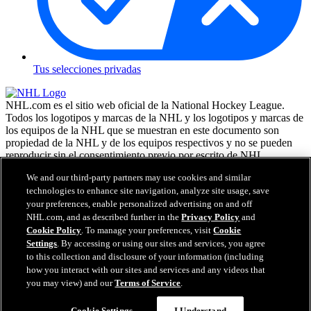
Tus selecciones privadas
NHL.com es el sitio web oficial de la National Hockey League.
Todos los logotipos y marcas de la NHL y los logotipos y marcas de
los equipos de la NHL que se muestran en este documento son
propiedad de la NHL y de los equipos respectivos y no se pueden
reproducir sin el consentimiento previo por escrito de NHL
Enterprises, L.P. NHL 2026. Todos los derechos reservados. Todas
We and our third-party partners may use cookies and similar
las camisetas de los equipos de la NHL, personalizadas con los
technologies to enhance site navigation, analyze site usage, save
nombres y números de los jugadores, tienen licencia oficial de la
your preferences, enable personalized advertising on and off
NHL y la NHLPA. La marca denominativa Zamboni y la
NHL.com, and as described further in the
Privacy Policy
and
configuración de la máquina reparadora de hielo Zamboni son
marcas comerciales registradas de Frank J. Zamboni & Co., Inc. (c)
Cookie Policy
. To manage your preferences, visit
Cookie
Frank J. Zamboni & Co., Inc. 2026. Todos los derechos reservados.
Settings
. By accessing or using our sites and services, you agree
Cualquier otra marca comercial o copyright de terceros, es
to this collection and disclosure of your information (including
propiedad de sus respectivos dueños. Reservados todos los
how you interact with our sites and services and any videos that
derechos.
you may view) and our
Terms of Service
.
Cookie Settings
I Understand