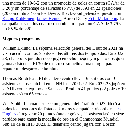
una marca de 10-6-2 con un promedio de goles en contra (GAA) de
3.20 y un porcentaje de salvadas (SV%) de .893 en 22 apariciones
(20 como titular) con los Devils. Blackwood peleará el puesto con
Kaapo Kahkonen
,
James Reimer
, Aaron Dell y
Eetu Makiniemi
. La
campaña pasada los cuatro se combinaron para un GAA de 3.79 y
un SV% de .881.
Mejores prospectos
William Eklund: La séptima selección general del Draft de 2021 ha
visto acción con los Sharks en las últimas dos temporadas. En 2022-
23, el alero izquierdo sueco jugó en ocho juegos y registró dos goles
y una asistencia. El 30 de marzo se sometió a una cirugía para
reparar un desgarro de hombro.
Thomas Bordeleau: El delantero centro lleva 16 partidos con 9
asistencias tras su debut en la NHL en 2021-22. En 2022-23 jugó en
la AHL con el equipo de San Jose. Produjo 41 puntos (22 goles y 19
asistencias) en 65 cotejos.
Will Smith: La cuarta selección general del Draft de 2023 lideró a
todos los jugadores de Estados Unidos y empató el récord de
Jack
Hughes
al registrar 20 puntos (nueve goles y 11 asistencias) en siete
partidos para ganar la medalla de oro en el Campeonato Mundial
Sub 18 de la IIHF 2023. El delantero centro jugará con Boston