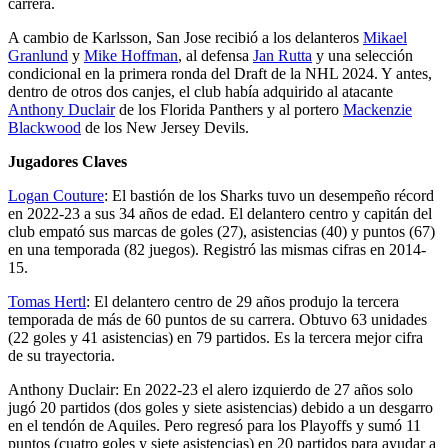
carrera.
A cambio de Karlsson, San Jose recibió a los delanteros
Mikael
Granlund
y
Mike Hoffman
, al defensa
Jan Rutta
y una selección
condicional en la primera ronda del Draft de la NHL 2024. Y antes,
dentro de otros dos canjes, el club había adquirido al atacante
Anthony Duclair
de los Florida Panthers y al portero
Mackenzie
Blackwood
de los New Jersey Devils.
Jugadores Claves
Logan Couture
: El bastión de los Sharks tuvo un desempeño récord
en 2022-23 a sus 34 años de edad. El delantero centro y capitán del
club empató sus marcas de goles (27), asistencias (40) y puntos (67)
en una temporada (82 juegos). Registró las mismas cifras en 2014-
15.
Tomas Hertl
: El delantero centro de 29 años produjo la tercera
temporada de más de 60 puntos de su carrera. Obtuvo 63 unidades
(22 goles y 41 asistencias) en 79 partidos. Es la tercera mejor cifra
de su trayectoria.
Anthony Duclair: En 2022-23 el alero izquierdo de 27 años solo
jugó 20 partidos (dos goles y siete asistencias) debido a un desgarro
en el tendón de Aquiles. Pero regresó para los Playoffs y sumó 11
puntos (cuatro goles y siete asistencias) en 20 partidos para ayudar a