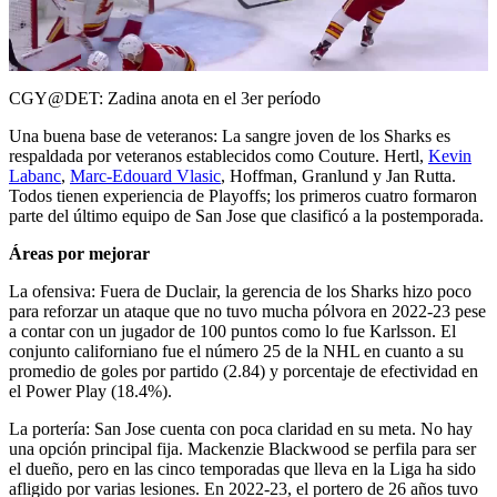
Video
CGY@DET: Zadina anota en el 3er período
Una buena base de veteranos: La sangre joven de los Sharks es
respaldada por veteranos establecidos como Couture. Hertl,
Kevin
Labanc
,
Marc-Edouard Vlasic
, Hoffman, Granlund y Jan Rutta.
Todos tienen experiencia de Playoffs; los primeros cuatro formaron
parte del último equipo de San Jose que clasificó a la postemporada.
Áreas por mejorar
La ofensiva: Fuera de Duclair, la gerencia de los Sharks hizo poco
para reforzar un ataque que no tuvo mucha pólvora en 2022-23 pese
a contar con un jugador de 100 puntos como lo fue Karlsson. El
conjunto californiano fue el número 25 de la NHL en cuanto a su
promedio de goles por partido (2.84) y porcentaje de efectividad en
el Power Play (18.4%).
La portería: San Jose cuenta con poca claridad en su meta. No hay
una opción principal fija. Mackenzie Blackwood se perfila para ser
el dueño, pero en las cinco temporadas que lleva en la Liga ha sido
afligido por varias lesiones. En 2022-23, el portero de 26 años tuvo