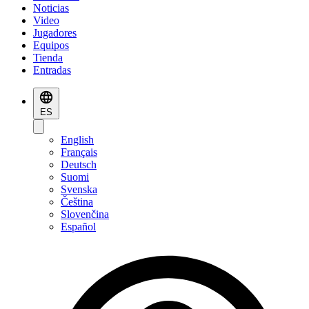
Noticias
Video
Jugadores
Equipos
Tienda
Entradas
ES
English
Français
Deutsch
Suomi
Svenska
Čeština
Slovenčina
Español