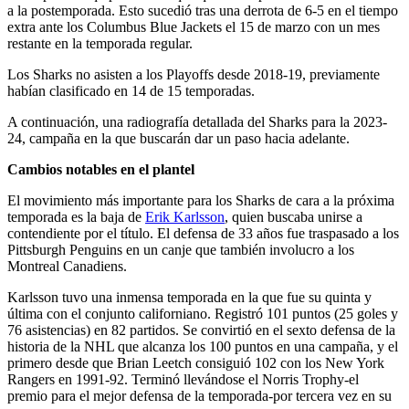
a la postemporada. Esto sucedió tras una derrota de 6-5 en el tiempo
extra ante los Columbus Blue Jackets el 15 de marzo con un mes
restante en la temporada regular.
Los Sharks no asisten a los Playoffs desde 2018-19, previamente
habían clasificado en 14 de 15 temporadas.
A continuación, una radiografía detallada del Sharks para la 2023-
24, campaña en la que buscarán dar un paso hacia adelante.
Cambios notables en el plantel
El movimiento más importante para los Sharks de cara a la próxima
temporada es la baja de
Erik Karlsson
, quien buscaba unirse a
contendiente por el título. El defensa de 33 años fue traspasado a los
Pittsburgh Penguins en un canje que también involucro a los
Montreal Canadiens.
Karlsson tuvo una inmensa temporada en la que fue su quinta y
última con el conjunto californiano. Registró 101 puntos (25 goles y
76 asistencias) en 82 partidos. Se convirtió en el sexto defensa de la
historia de la NHL que alcanza los 100 puntos en una campaña, y el
primero desde que Brian Leetch consiguió 102 con los New York
Rangers en 1991-92. Terminó llevándose el Norris Trophy-el
premio para el mejor defensa de la temporada-por tercera vez en su