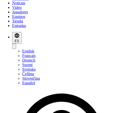
Noticias
Video
Jugadores
Equipos
Tienda
Entradas
ES
English
Français
Deutsch
Suomi
Svenska
Čeština
Slovenčina
Español