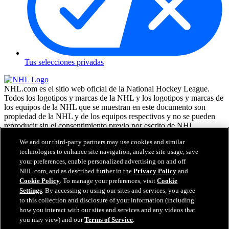
Tus selecciones privadas
NHL.com es el sitio web oficial de la National Hockey League.
Todos los logotipos y marcas de la NHL y los logotipos y marcas de
los equipos de la NHL que se muestran en este documento son
propiedad de la NHL y de los equipos respectivos y no se pueden
reproducir sin el consentimiento previo por escrito de NHL
Enterprises, L.P. NHL 2026. Todos los derechos reservados. Todas
We and our third-party partners may use cookies and similar
las camisetas de los equipos de la NHL, personalizadas con los
technologies to enhance site navigation, analyze site usage, save
nombres y números de los jugadores, tienen licencia oficial de la
your preferences, enable personalized advertising on and off
NHL y la NHLPA. La marca denominativa Zamboni y la
NHL.com, and as described further in the
Privacy Policy
and
configuración de la máquina reparadora de hielo Zamboni son
marcas comerciales registradas de Frank J. Zamboni & Co., Inc. (c)
Cookie Policy
. To manage your preferences, visit
Cookie
Frank J. Zamboni & Co., Inc. 2026. Todos los derechos reservados.
Settings
. By accessing or using our sites and services, you agree
Cualquier otra marca comercial o copyright de terceros, es
to this collection and disclosure of your information (including
propiedad de sus respectivos dueños. Reservados todos los
how you interact with our sites and services and any videos that
derechos.
you may view) and our
Terms of Service
.