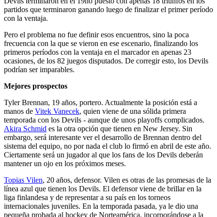
Devils terminaron en el 19no puesto con apenas 18 triunfos en los
partidos que terminaron ganando luego de finalizar el primer período
con la ventaja.
Pero el problema no fue definir esos encuentros, sino la poca
frecuencia con la que se vieron en ese escenario, finalizando los
primeros períodos con la ventaja en el marcador en apenas 23
ocasiones, de los 82 juegos disputados. De corregir esto, los Devils
podrían ser imparables.
Mejores prospectos
Tyler Brennan, 19 años, portero. Actualmente la posición está a
manos de
Vitek Vanecek
, quien viene de una sólida primera
temporada con los Devils - aunque de unos playoffs complicados.
Akira Schmid
es la otra opción que tienen en New Jersey. Sin
embargo, será interesante ver el desarrollo de Brennan dentro del
sistema del equipo, no por nada el club lo firmó en abril de este año.
Ciertamente será un jugador al que los fans de los Devils deberán
mantener un ojo en los próximos meses.
Topias Vilen
, 20 años, defensor. Vilen es otras de las promesas de la
línea azul que tienen los Devils. El defensor viene de brillar en la
liga finlandesa y de representar a su país en los torneos
internacionales juveniles. En la temporada pasada, ya le dio una
pequeña probada al hockey de Norteamérica, incorporándose a la