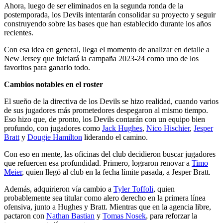
Ahora, luego de ser eliminados en la segunda ronda de la
postemporada, los Devils intentarán consolidar su proyecto y seguir
construyendo sobre las bases que han establecido durante los años
recientes.
Con esa idea en general, llega el momento de analizar en detalle a
New Jersey que iniciará la campaña 2023-24 como uno de los
favoritos para ganarlo todo.
Cambios notables en el roster
El sueño de la directiva de los Devils se hizo realidad, cuando varios
de sus jugadores más prometedores despegaron al mismo tiempo.
Eso hizo que, de pronto, los Devils contarán con un equipo bien
profundo, con jugadores como
Jack Hughes
,
Nico Hischier
,
Jesper
Bratt
y
Dougie Hamilton
liderando el camino.
Con eso en mente, las oficinas del club decidieron buscar jugadores
que refuercen esa profundidad. Primero, lograron renovar a
Timo
Meier
, quien llegó al club en la fecha límite pasada, a Jesper Bratt.
Además, adquirieron vía cambio a
Tyler Toffoli
, quien
probablemente sea titular como alero derecho en la primera línea
ofensiva, junto a Hughes y Bratt. Mientras que en la agencia libre,
pactaron con
Nathan Bastian
y
Tomas Nosek
, para reforzar la