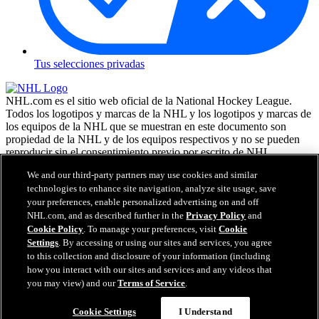
Tus selecciones privadas
NHL.com es el sitio web oficial de la National Hockey League.
Todos los logotipos y marcas de la NHL y los logotipos y marcas de
los equipos de la NHL que se muestran en este documento son
propiedad de la NHL y de los equipos respectivos y no se pueden
reproducir sin el consentimiento previo por escrito de NHL
Enterprises, L.P. NHL 2026. Todos los derechos reservados. Todas
We and our third-party partners may use cookies and similar
las camisetas de los equipos de la NHL, personalizadas con los
technologies to enhance site navigation, analyze site usage, save
nombres y números de los jugadores, tienen licencia oficial de la
your preferences, enable personalized advertising on and off
NHL y la NHLPA. La marca denominativa Zamboni y la
NHL.com, and as described further in the
Privacy Policy
and
configuración de la máquina reparadora de hielo Zamboni son
marcas comerciales registradas de Frank J. Zamboni & Co., Inc. (c)
Cookie Policy
. To manage your preferences, visit
Cookie
Frank J. Zamboni & Co., Inc. 2026. Todos los derechos reservados.
Settings
. By accessing or using our sites and services, you agree
Cualquier otra marca comercial o copyright de terceros, es
to this collection and disclosure of your information (including
propiedad de sus respectivos dueños. Reservados todos los
how you interact with our sites and services and any videos that
derechos.
you may view) and our
Terms of Service
.
Cookie Settings
I Understand