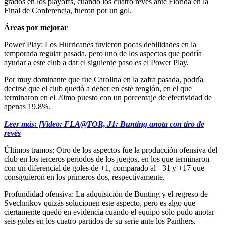
grados en los playoffs, cuando los cuatro revés ante Florida en la
Final de Conferencia, fueron por un gol.
Áreas por mejorar
Power Play: Los Hurricanes tuvieron pocas debilidades en la
temporada regular pasada, pero uno de los aspectos que podría
ayudar a este club a dar el siguiente paso es el Power Play.
Por muy dominante que fue Carolina en la zafra pasada, podría
decirse que el club quedó a deber en este renglón, en el que
terminaron en el 20mo puesto con un porcentaje de efectividad de
apenas 19.8%.
Leer más: [Video: FLA@TOR, J1: Bunting anota con tiro de
revés
Últimos tramos: Otro de los aspectos fue la producción ofensiva del
club en los terceros períodos de los juegos, en los que terminaron
con un diferencial de goles de +1, comparado al +31 y +17 que
consiguieron en los primeros dos, respectivamente.
Profundidad ofensiva: La adquisición de Bunting y el regreso de
Svechnikov quizás solucionen este aspecto, pero es algo que
ciertamente quedó en evidencia cuando el equipo sólo pudo anotar
seis goles en los cuatro partidos de su serie ante los Panthers.