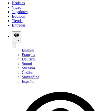
Noticias
Video
Jugadores
Equipos
Tienda
Entradas
ES
English
Français
Deutsch
Suomi
Svenska
Čeština
Slovenčina
Español