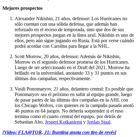
Mejores prospectos
Alexander Nikishin, 21 años, defensor: Los Hurricanes no
sólo cuentan con una sólida defensa, que además han
reforzado en el receso de temporada, sino que dos de sus
mejores prospectos juegan en la línea azul. Nikishin es uno de
ellos, pero aún sigue jugando en Rusia. Está por verse cuándo
podrá acordar con Carolina para llegar a la NHL.
Scott Morrow, 20 años, defensor: Además de Nikishin,
Morrow es el segundo defensor promesa de los Hurricanes.
Luego de ser seleccionado en el Draft del 2021, Morrow ha
brillado en la universidad, anotando 33 y 31 puntos en sus
últimas dos campañas, respectivamente.
Vasili Ponomaryov, 21 años, delantero central: Es posible que
Ponomaryov sea el próximo en subir al equipo grande, luego
de pasar partes de las últimas dos campañas en la AHL con
los Chicago Wolves, con quienes en la campaña pasada anotó
46 puntos en 64 juegos. No debería sorprender si el ruso
termina como el cuarto central del equipo, por detrás de
Sebastian Aho,
Jesperi Kotkaniemi
y
Jordan Staal
.
[Video: FLA@TOR, J1: Bunting anota con tiro de revés
]