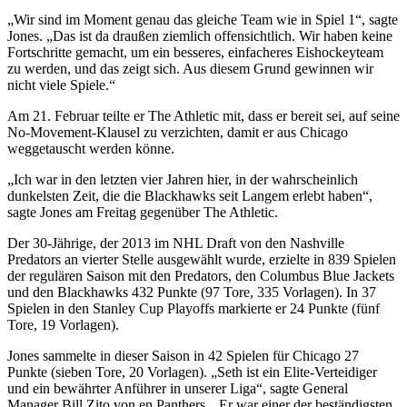
„Wir sind im Moment genau das gleiche Team wie in Spiel 1“, sagte
Jones. „Das ist da draußen ziemlich offensichtlich. Wir haben keine
Fortschritte gemacht, um ein besseres, einfacheres Eishockeyteam
zu werden, und das zeigt sich. Aus diesem Grund gewinnen wir
nicht viele Spiele.“
Am 21. Februar teilte er The Athletic mit, dass er bereit sei, auf seine
No-Movement-Klausel zu verzichten, damit er aus Chicago
weggetauscht werden könne.
„Ich war in den letzten vier Jahren hier, in der wahrscheinlich
dunkelsten Zeit, die die Blackhawks seit Langem erlebt haben“,
sagte Jones am Freitag gegenüber The Athletic.
Der 30-Jährige, der 2013 im NHL Draft von den Nashville
Predators an vierter Stelle ausgewählt wurde, erzielte in 839 Spielen
der regulären Saison mit den Predators, den Columbus Blue Jackets
und den Blackhawks 432 Punkte (97 Tore, 335 Vorlagen). In 37
Spielen in den Stanley Cup Playoffs markierte er 24 Punkte (fünf
Tore, 19 Vorlagen).
Jones sammelte in dieser Saison in 42 Spielen für Chicago 27
Punkte (sieben Tore, 20 Vorlagen). „Seth ist ein Elite-Verteidiger
und ein bewährter Anführer in unserer Liga“, sagte General
Manager Bill Zito von en Panthers. „Er war einer der beständigsten