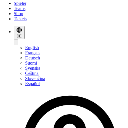
Spieler
Teams
Shop
Tickets
DE
English
Français
Deutsch
Suomi
Svenska
Čeština
Slovenčina
Español