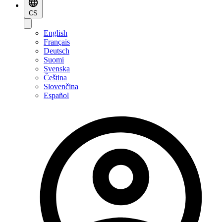
CS
English
Français
Deutsch
Suomi
Svenska
Čeština
Slovenčina
Español