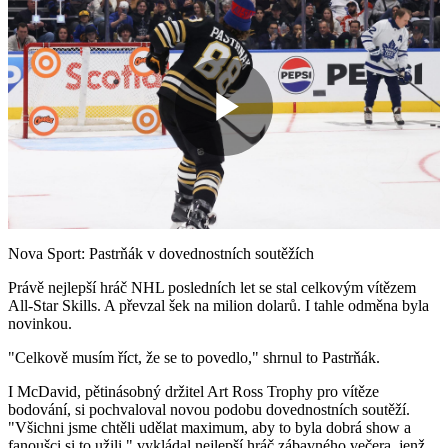
Play
Video
Nova Sport: Pastrňák v dovednostních soutěžích
Právě nejlepší hráč NHL posledních let se stal celkovým vítězem
All-Star Skills. A převzal šek na milion dolarů. I tahle odměna byla
novinkou.
"Celkově musím říct, že se to povedlo," shrnul to Pastrňák.
I McDavid, pětinásobný držitel Art Ross Trophy pro vítěze
bodování, si pochvaloval novou podobu dovednostních soutěží.
"Všichni jsme chtěli udělat maximum, aby to byla dobrá show a
fanoušci si to užili," vykládal nejlepší hráč zábavného večera, jenž