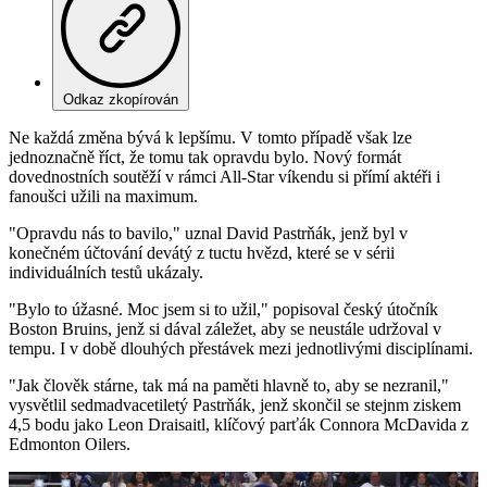
Odkaz zkopírován
Ne každá změna bývá k lepšímu. V tomto případě však lze
jednoznačně říct, že tomu tak opravdu bylo. Nový formát
dovednostních soutěží v rámci All-Star víkendu si přímí aktéři i
fanoušci užili na maximum.
"Opravdu nás to bavilo," uznal David Pastrňák, jenž byl v
konečném účtování devátý z tuctu hvězd, které se v sérii
individuálních testů ukázaly.
"Bylo to úžasné. Moc jsem si to užil," popisoval český útočník
Boston Bruins, jenž si dával záležet, aby se neustále udržoval v
tempu. I v době dlouhých přestávek mezi jednotlivými disciplínami.
"Jak člověk stárne, tak má na paměti hlavně to, aby se nezranil,"
vysvětlil sedmadvacetiletý Pastrňák, jenž skončil se stejnm ziskem
4,5 bodu jako Leon Draisaitl, klíčový parťák Connora McDavida z
Edmonton Oilers.