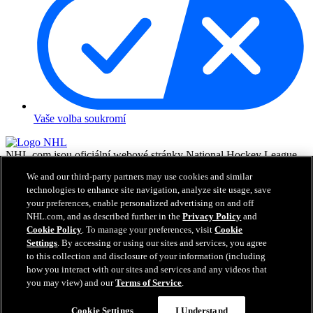
Vaše volba soukromí
NHL.com jsou oficiální webové stránky National Hockey League.
Všechny názvy a loga NHL a týmů NHL zde zobrazené jsou
We and our third-party partners may use cookies and similar
vlastnictvím NHL a příslušných klubů a nesmějí být reprodukovány
technologies to enhance site navigation, analyze site usage, save
bez předchozího písemného souhlasu NHL Enterprises, L.P. © NHL
your preferences, enable personalized advertising on and off
2026. Všechna práva vyhrazena. Všechny dresy týmů NHL
NHL.com, and as described further in the
Privacy Policy
and
customizované jmény a čísly hráčů NHL jsou oficiálně licencované
Cookie Policy
. To manage your preferences, visit
Cookie
NHL a NHLPA. Vodoznak Zamboni a konfigurace Zamboni ice
resurfacing machine jsou registrované obchodní známky Frank J.
Settings
. By accessing or using our sites and services, you agree
Zamboni & Co., Inc.© Frank J. Zamboni & Co., Inc. 2026.
to this collection and disclosure of your information (including
Všechna práva vyhrazena. Jakékoliv obchodní známky či copyright
how you interact with our sites and services and any videos that
jsou vlastnictvím příslušných majitelů. Všechna práva vyhrazena.
you may view) and our
Terms of Service
.
Cookie Settings
I Understand