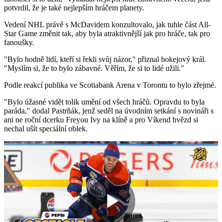
potvrdil, že je také nejlepším hráčem planety.
Vedení NHL právě s McDavidem konzultovalo, jak tuhle část All-
Star Game změnit tak, aby byla atraktivnější jak pro hráče, tak pro
fanoušky.
"Bylo hodně lidí, kteří si řekli svůj názor," přiznal hokejový král.
"Myslím si, že to bylo zábavné. Věřím, že si to lidé užili."
Podle reakcí publika ve Scotiabank Arena v Torontu to bylo zřejmé.
"Bylo úžasné vidět tolik umění od všech hráčů. Opravdu to byla
paráda," dodal Pastrňák, jenž seděl na úvodním setkání s novináři s
ani ne roční dcerku Freyou Ivy na klíně a pro Víkend hvězd si
nechal ušít speciální oblek.