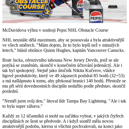
Play
Video
McDavidova výhra v souboji Pepsi NHL Obstacle Course
NHL neustále dělá maximum, aby se posouvala a byla atraktivnější
ve všech směrech. "Mám dojem, že to bylo lepší než v minulých
letech," hlásil obránce Quinn Hughes, kapitán Vancouver Canucks.
Bratr Jacka, ofenzivního tahouna New Jersey Devils, jenž se ale
potýká se zraněním, skončil v konečném účtování jedenáctý. Ale i
tak byl spokojený. Stejně jako útočník Nikita Kučerov, vládce
ligové produktivity, který ve 49 zápasech posbíral 85 bodů (32+53)
a má našlápnuto k tomu, aby překonal hranici 140 bodů. Přestože se
mu při sérii dovednostních disciplín nedařilo podle představ, skončil
poslední.
"Neměl jsem svůj den," litoval lídr Tampa Bay Lightning. "Ale i tak
to byla super zábava."
Každý ze 12 účastníků si mohl na začátku vybrat, v jakých čtyřech
disciplínách ze šesti se předvede. A i když soutěž měla novou
atraktivnější podobu, kterou si všichni pochvalovali, na konci jako