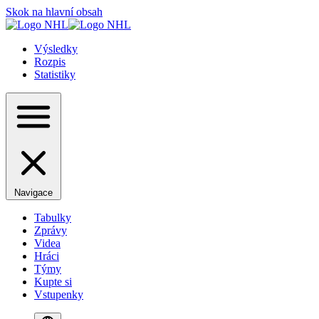
Skok na hlavní obsah
Výsledky
Rozpis
Statistiky
Navigace
Tabulky
Zprávy
Videa
Hráci
Týmy
Kupte si
Vstupenky