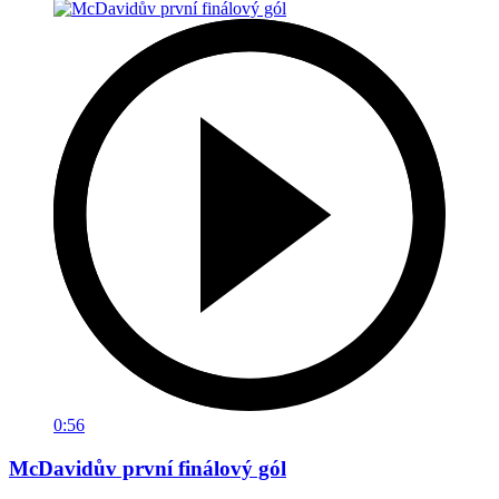
0:56
McDavidův první finálový gól