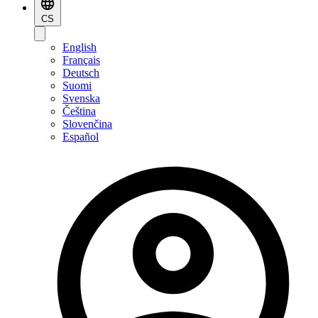
CS
English
Français
Deutsch
Suomi
Svenska
Čeština
Slovenčina
Español