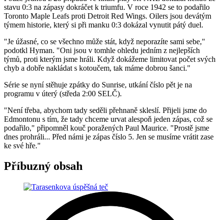
stavu 0:3 na zápasy dokráčet k triumfu. V roce 1942 se to podařilo
Toronto Maple Leafs proti Detroit Red Wings. Oilers jsou devátým
týmem historie, který si při manku 0:3 dokázal vynutit pátý duel.
"Je úžasné, co se všechno může stát, když neporazíte sami sebe,"
podotkl Hyman. "Oni jsou v tomhle ohledu jedním z nejlepších
týmů, proti kterým jsme hráli. Když dokážeme limitovat počet svých
chyb a dobře nakládat s kotoučem, tak máme dobrou šanci."
Série se nyní stěhuje zpátky do Sunrise, utkání číslo pět je na
programu v úterý (středa 2:00 SELČ).
"Není třeba, abychom tady seděli přehnaně skleslí. Přijeli jsme do
Edmontonu s tím, že tady chceme urvat alespoň jeden zápas, což se
podařilo," připomněl kouč poražených Paul Maurice. "Prostě jsme
dnes prohráli... Před námi je zápas číslo 5. Jen se musíme vrátit zase
ke své hře."
Příbuzný obsah