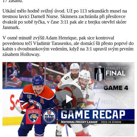
17 zásahů.
Utkání mělo hodně svižný úvod. Už po 113 sekundách musel na
trestnou lavici Darnell Nurse. Skinnera zachránila při přesilovce
dvakrát po sobě tyčka, v čase 3:11 pak ale z brejku otevřel skóre
Janmark.
V osmé minutě zvýšil Adam Henrique, pak sice kontroval
povedenou tečí Vladimir Tarasenko, ale domácí šli přesto poprvé do
kabin s dvoubrankovým vedením, když na 3:1 upravil svým prvním
zásahem Holloway.
Play