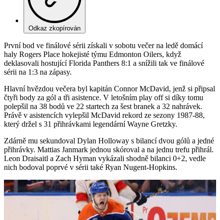
Odkaz zkopírován
První bod ve finálové sérii získali v sobotu večer na ledě domácí
haly Rogers Place hokejisté týmu Edmonton Oilers, když
deklasovali hostující Florida Panthers 8:1 a snížili tak ve finálové
sérii na 1:3 na zápasy.
Hlavní hvězdou večera byl kapitán Connor McDavid, jenž si připsal
čtyři body za gól a tři asistence. V letošním play off si díky tomu
polepšil na 38 bodů ve 22 startech za šest branek a 32 nahrávek.
Právě v asistencích vylepšil McDavid rekord ze sezony 1987-88,
který držel s 31 přihrávkami legendární Wayne Gretzky.
Zdárně mu sekundoval Dylan Holloway s bilancí dvou gólů a jedné
přihrávky. Mattias Janmark jednou skóroval a na jednu trefu přihrál.
Leon Draisaitl a Zach Hyman vykázali shodně bilanci 0+2, vedle
nich bodoval poprvé v sérii také Ryan Nugent-Hopkins.