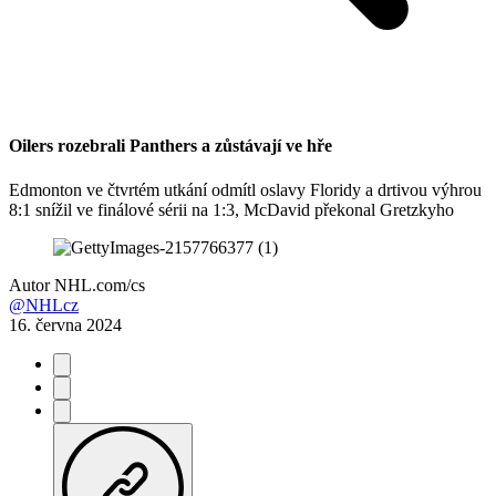
Oilers rozebrali Panthers a zůstávají ve hře
Edmonton ve čtvrtém utkání odmítl oslavy Floridy a drtivou výhrou
8:1 snížil ve finálové sérii na 1:3, McDavid překonal Gretzkyho
Autor
NHL.com/cs
@NHLcz
16. června 2024