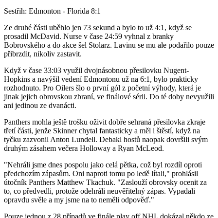
Video
Sestřih: Edmonton - Florida 8:1
Ze druhé části uběhlo jen 73 sekund a bylo to už 4:1, když se
prosadil McDavid. Nurse v čase 24:59 vyhnal z branky
Bobrovského a do akce šel Stolarz. Lavinu se mu ale podařilo pouze
přibrzdit, nikoliv zastavit.
Když v čase 33:03 využil dvojnásobnou přesilovku Nugent-
Hopkins a navýšil vedení Edmontonu už na 6:1, bylo prakticky
rozhodnuto. Pro Oilers šlo o první gól z početní výhody, která je
jinak jejich obrovskou zbraní, ve finálové sérii. Do té doby nevyužili
ani jedinou ze dvanácti.
Panthers mohla ještě trošku oživit dobře sehraná přesilovka zkraje
třetí části, jenže Skinner chytal fantasticky a měl i štěstí, když na
tyčku zazvonil Anton Lundell. Debakl hostů naopak dovršili svým
druhým zásahem večera Holloway a Ryan McLeod.
"Nehráli jsme dnes pospolu jako celá pětka, což byl rozdíl oproti
předchozím zápasům. Oni naproti tomu po ledě lítali," prohlásil
útočník Panthers Matthew Tkachuk. "Zaslouží obrovsky ocenit za
to, co předvedli, protože odehráli neuvěřitelný zápas. Vypadali
opravdu svěle a my jsme na to neměli odpověď."
Pouze jednou z 28 případů ve finále play off NHL dokázal někdo ze