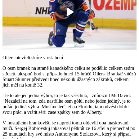
Play
Video
Oilers otevřeli skóre v oslabení
O osm branek na straně kanadského celku se podělilo celkem sedm
střelců, alespoň bod si připsalo hned 15 hráčů Oilers. Brankář vítězů
Stuart Skinner předvedl hned několik úžasných zákroků, celkem
jich měl na kontě 32.
"Je to ale jen jedna výhra, to je tak všechno," zdůraznil McDavid.
"Nezáleží na tom, zda nastřílíte osm gólů, nebo jeden jediný, je to
pořád jediná výhra. Musíme teď jet na Floridu, tam odvést dobře
svou práci a vrátit sérii zase zpátky sem do Alberty."
V hostujícím brankovišti se naproti tomu objevili oba maskovaní
muži. Sergej Bobrovskij inkasoval pětkrát ze 16 střel a přenechal po
25 minutách hry své místo Anthonymu Stolarzovi, který si připsal