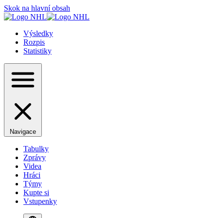
Skok na hlavní obsah
Výsledky
Rozpis
Statistiky
Navigace
Tabulky
Zprávy
Videa
Hráci
Týmy
Kupte si
Vstupenky