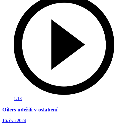
1:18
Oilers udeřili v oslabení
16. čvn 2024