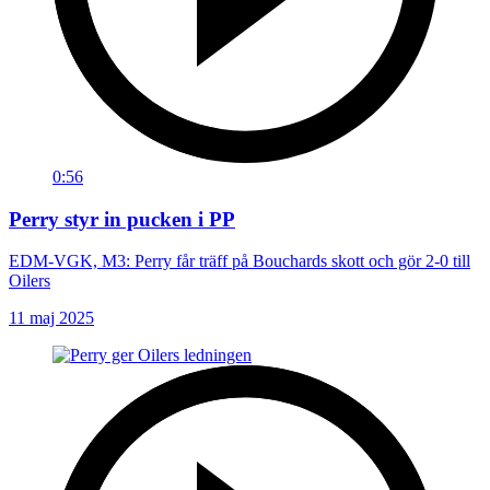
0:56
Perry styr in pucken i PP
EDM-VGK, M3: Perry får träff på Bouchards skott och gör 2-0 till
Oilers
11 maj 2025