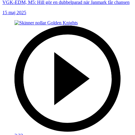
VGK-EDM, M5: Hill gör en dubbelparad när Janmark får chansen
15 maj 2025