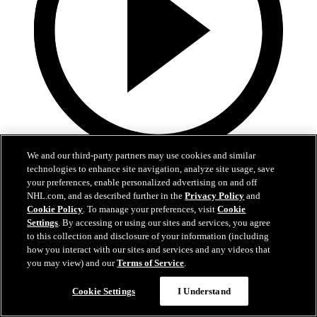
We and our third-party partners may use cookies and similar
5:02
technologies to enhance site navigation, analyze site usage, save
your preferences, enable personalized advertising on and off
VGK-EDM | Höjdpunkter | Match 1
NHL.com, and as described further in the
Privacy Policy
and
Cookie Policy
. To manage your preferences, visit
Cookie
Oilers sena ryck gav seger i match 1
Settings
. By accessing or using our sites and services, you agree
to this collection and disclosure of your information (including
07 maj 2025
how you interact with our sites and services and any videos that
you may view) and our
Terms of Service
.
Cookie Settings
I Understand