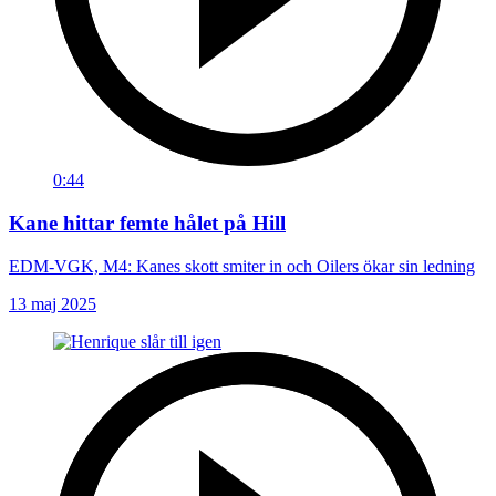
0:44
Kane hittar femte hålet på Hill
EDM-VGK, M4: Kanes skott smiter in och Oilers ökar sin ledning
13 maj 2025