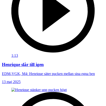
1:13
Henrique slår till igen
EDM-VGK, M4: Henrique säter pucken mellan sina egna ben
13 maj 2025