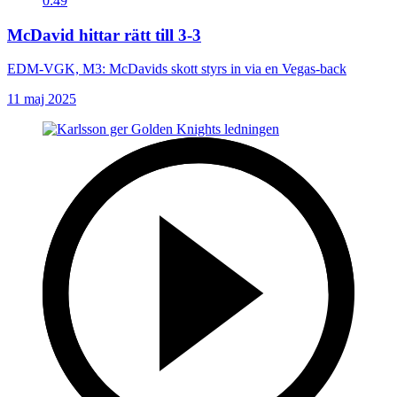
0:49
McDavid hittar rätt till 3-3
EDM-VGK, M3: McDavids skott styrs in via en Vegas-back
11 maj 2025