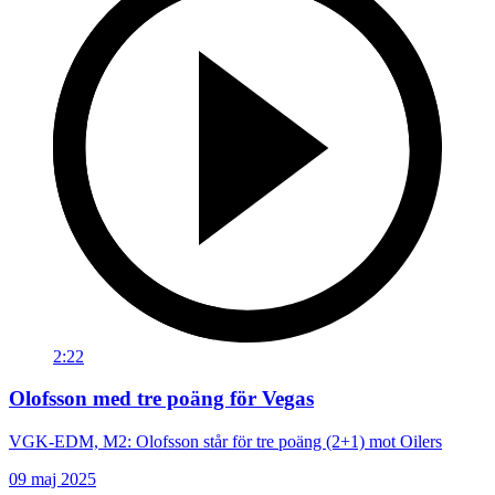
2:22
Olofsson med tre poäng för Vegas
VGK-EDM, M2: Olofsson står för tre poäng (2+1) mot Oilers
09 maj 2025