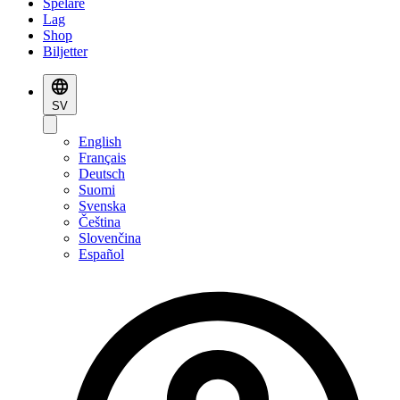
Spelare
Lag
Shop
Biljetter
SV
English
Français
Deutsch
Suomi
Svenska
Čeština
Slovenčina
Español