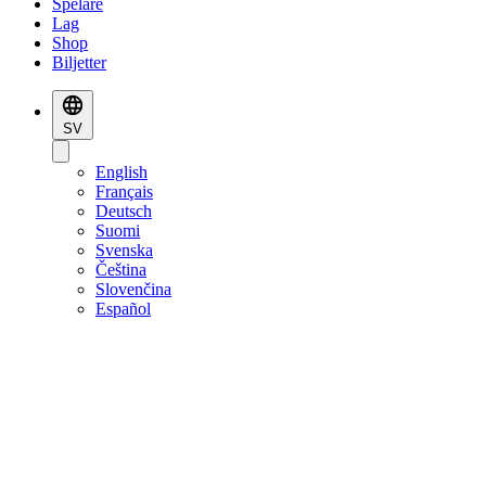
Spelare
Lag
Shop
Biljetter
SV
English
Français
Deutsch
Suomi
Svenska
Čeština
Slovenčina
Español