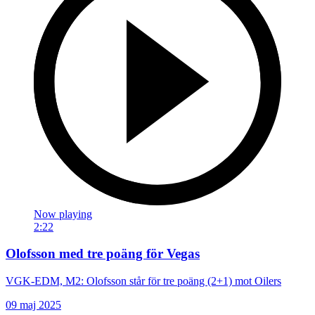
Now playing
2:22
Olofsson med tre poäng för Vegas
VGK-EDM, M2: Olofsson står för tre poäng (2+1) mot Oilers
09 maj 2025