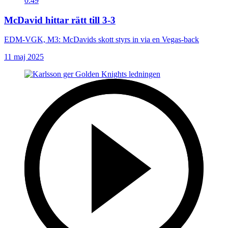
0:49
McDavid hittar rätt till 3-3
EDM-VGK, M3: McDavids skott styrs in via en Vegas-back
11 maj 2025