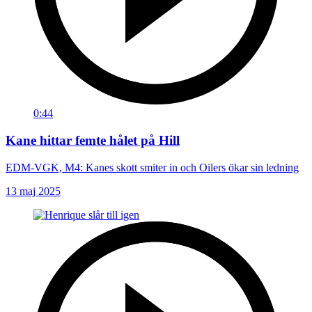
0:44
Kane hittar femte hålet på Hill
EDM-VGK, M4: Kanes skott smiter in och Oilers ökar sin ledning
13 maj 2025