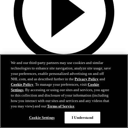
We and our third-party partners may use cookies and similar
5:02
technologies to enhance site navigation, analyze site usage, save
your preferences, enable personalized advertising on and off
VGK-EDM | Höjdpunkter | Match 1
NHL.com, and as described further in the
Privacy Policy
and
Cookie Policy
. To manage your preferences, visit
Cookie
Oilers sena ryck gav seger i match 1
Settings
. By accessing or using our sites and services, you agree
to this collection and disclosure of your information (including
07 maj 2025
how you interact with our sites and services and any videos that
you may view) and our
Terms of Service
.
Cookie Settings
I Understand