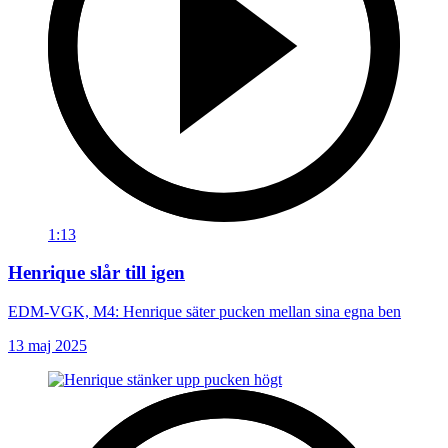
1:13
Henrique slår till igen
EDM-VGK, M4: Henrique säter pucken mellan sina egna ben
13 maj 2025