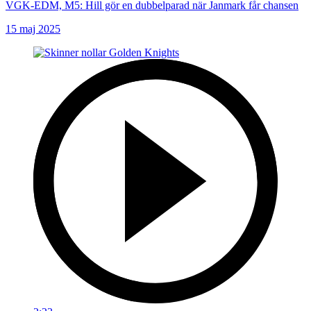
VGK-EDM, M5: Hill gör en dubbelparad när Janmark får chansen
15 maj 2025