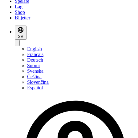
Spelare
Lag
Shop
Biljetter
SV
English
Français
Deutsch
Suomi
Svenska
Čeština
Slovenčina
Español