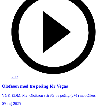
2:22
Olofsson med tre poäng för Vegas
VGK-EDM, M2: Olofsson står för tre poäng (2+1) mot Oilers
09 maj 2025