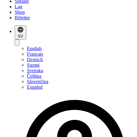
Spelare
Lag
Shop
Biljetter
SV
English
Français
Deutsch
Suomi
Svenska
Čeština
Slovenčina
Español