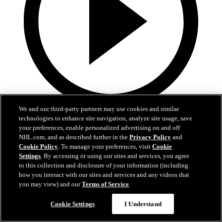
We and our third-party partners may use cookies and similar
5:02
technologies to enhance site navigation, analyze site usage, save
your preferences, enable personalized advertising on and off
VGK-EDM | Höjdpunkter | Match 1
NHL.com, and as described further in the
Privacy Policy
and
Cookie Policy
. To manage your preferences, visit
Cookie
Oilers sena ryck gav seger i match 1
Settings
. By accessing or using our sites and services, you agree
to this collection and disclosure of your information (including
07 maj 2025
how you interact with our sites and services and any videos that
you may view) and our
Terms of Service
.
Cookie Settings
I Understand