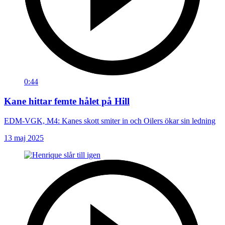
0:44
Kane hittar femte hålet på Hill
EDM-VGK, M4: Kanes skott smiter in och Oilers ökar sin ledning
13 maj 2025