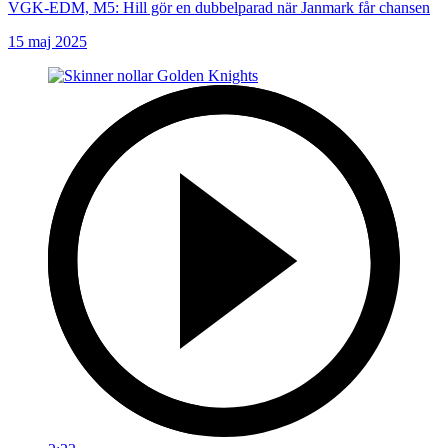
VGK-EDM, M5: Hill gör en dubbelparad när Janmark får chansen
15 maj 2025