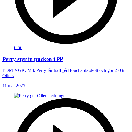
0:56
Perry styr in pucken i PP
EDM-VGK, M3: Perry får träff på Bouchards skott och gör 2-0 till
Oilers
11 maj 2025