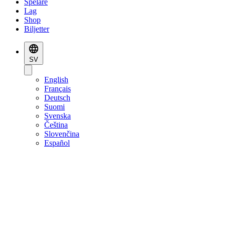
Spelare
Lag
Shop
Biljetter
SV
English
Français
Deutsch
Suomi
Svenska
Čeština
Slovenčina
Español