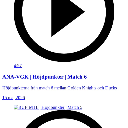
4:57
ANA-VGK | Höjdpunkter | Match 6
Höjdpunkterna från match 6 mellan Golden Knights och Ducks
15 maj 2026