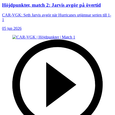
Höjdpunkter, match 2: Jarvis avgör på övertid
CAR-VGK: Seth Jarvis avgör när Hurricanes utjämnar serien till 1-
1
05 jun 2026