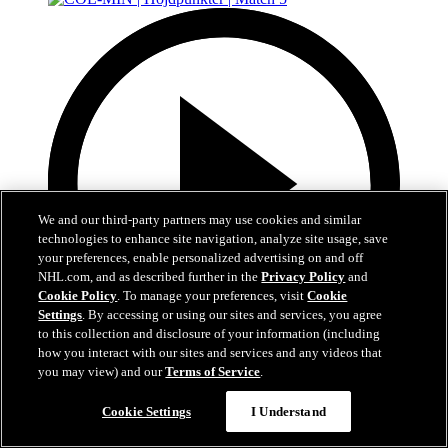
We and our third-party partners may use cookies and similar
technologies to enhance site navigation, analyze site usage, save
your preferences, enable personalized advertising on and off
NHL.com, and as described further in the
Privacy Policy
and
Cookie Policy
. To manage your preferences, visit
Cookie
Settings
. By accessing or using our sites and services, you agree
to this collection and disclosure of your information (including
how you interact with our sites and services and any videos that
5:00
you may view) and our
Terms of Service
.
COL-MIN | Höjdpunkter | Match 5
Cookie Settings
I Understand