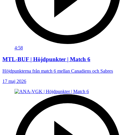
4:58
MTL-BUF | Höjdpunkter | Match 6
Höjdpunkterna från match 6 mellan Canadiens och Sabres
17 maj 2026