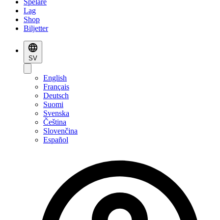
Spelare
Lag
Shop
Biljetter
SV
English
Français
Deutsch
Suomi
Svenska
Čeština
Slovenčina
Español