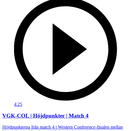
4:25
VGK-COL | Höjdpunkter | Match 4
Höjdpunkterna från match 4 i Western Conference-finalen mellan