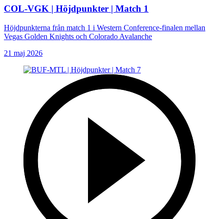
COL-VGK | Höjdpunkter | Match 1
Höjdpunkterna från match 1 i Western Conference-finalen mellan
Vegas Golden Knights och Colorado Avalanche
21 maj 2026