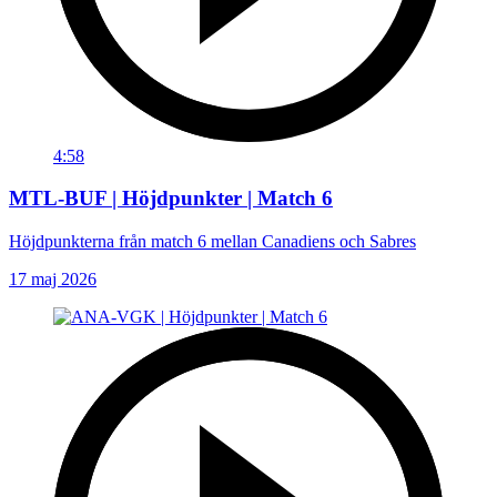
4:58
MTL-BUF | Höjdpunkter | Match 6
Höjdpunkterna från match 6 mellan Canadiens och Sabres
17 maj 2026