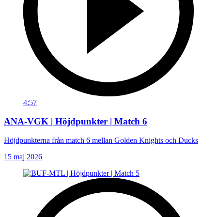
4:57
ANA-VGK | Höjdpunkter | Match 6
Höjdpunkterna från match 6 mellan Golden Knights och Ducks
15 maj 2026