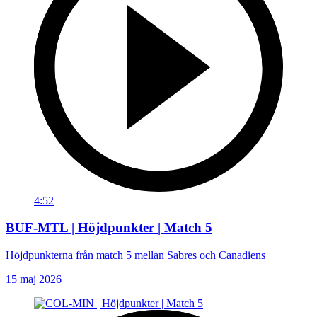
4:52
BUF-MTL | Höjdpunkter | Match 5
Höjdpunkterna från match 5 mellan Sabres och Canadiens
15 maj 2026