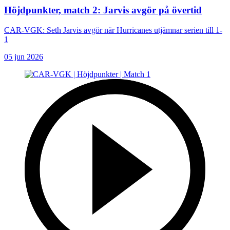
Höjdpunkter, match 2: Jarvis avgör på övertid
CAR-VGK: Seth Jarvis avgör när Hurricanes utjämnar serien till 1-
1
05 jun 2026