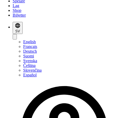
Spelare
Lag
Shop
Biljetter
SV
English
Français
Deutsch
Suomi
Svenska
Čeština
Slovenčina
Español