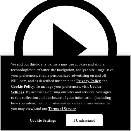
We and our third-party partners may use cookies and similar
technologies to enhance site navigation, analyze site usage, save
your preferences, enable personalized advertising on and off
NHL.com, and as described further in the
Privacy Policy
and
Cookie Policy
. To manage your preferences, visit
Cookie
Settings
. By accessing or using our sites and services, you agree
to this collection and disclosure of your information (including
how you interact with our sites and services and any videos that
5:00
you may view) and our
Terms of Service
.
COL-MIN | Höjdpunkter | Match 5
Cookie Settings
I Understand
Höjdpunkter från match 5 mellan Avalanche och Wild