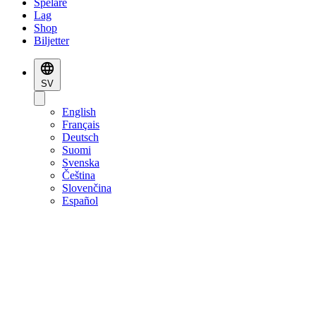
Spelare
Lag
Shop
Biljetter
SV
English
Français
Deutsch
Suomi
Svenska
Čeština
Slovenčina
Español