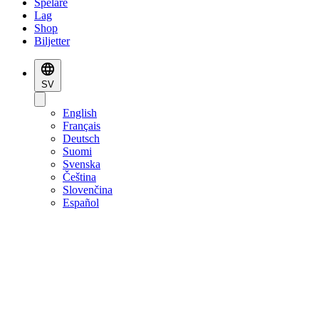
Spelare
Lag
Shop
Biljetter
SV
English
Français
Deutsch
Suomi
Svenska
Čeština
Slovenčina
Español