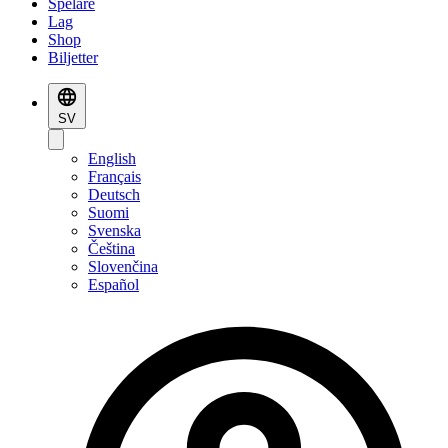
Spelare
Lag
Shop
Biljetter
SV
English
Français
Deutsch
Suomi
Svenska
Čeština
Slovenčina
Español