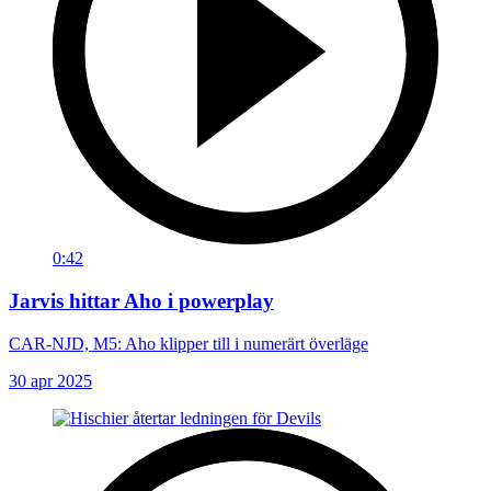
0:42
Jarvis hittar Aho i powerplay
CAR-NJD, M5: Aho klipper till i numerärt överläge
30 apr 2025