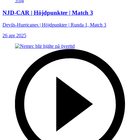
5:04
NJD-CAR | Höjdpunkter | Match 3
Devils-Hurricanes | Höjdpunkter
|
Runda 1, Match 3
26 apr 2025