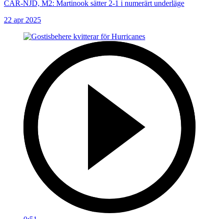
CAR-NJD, M2: Martinook sätter 2-1 i numerärt underläge
22 apr 2025