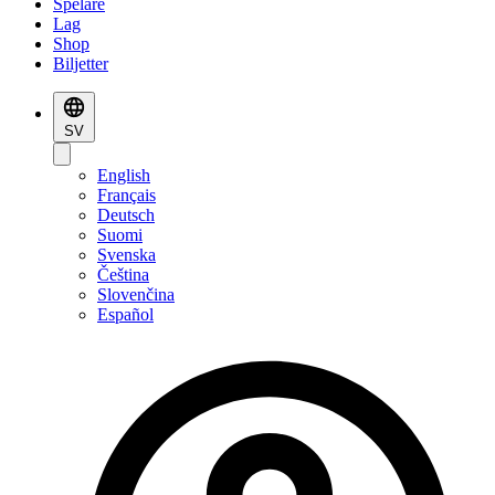
Spelare
Lag
Shop
Biljetter
SV
English
Français
Deutsch
Suomi
Svenska
Čeština
Slovenčina
Español