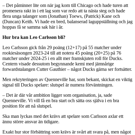
– Det påminner lite om när jag kom till Chicago och hade turen att
promenera rakt in i ett lag som var redo att ta nästa steg och hade
flera unga talanger som (Jonathan) Toews, (Patrick) Kane och
(Duncan) Keith. Vi hade en bred, balanserad laguppställning och jag
hoppas få se samma sak här i år.
Hur bra kan Leo Carlsson bli?
Leo Carlsson gick från 29 poäng (12+17) på 55 matcher under
rookiesäsongen 2023-24 till att notera 45 poäng (20+25) på 76
matcher under 2024-25 i en allt mer framskjuten roll för Ducks.
Centern visade dessutom begynnande kemi med jämnårige
forwardstalangen Cutter Gauthier – något Ducks gärna ser fortsätter.
Men rekryteringen av Quenneville har, som bekant, skickat en viktig
signal till Ducks spelare: slutspel är numera förväntningen.
– Det är där vår ambition ligger som organisation, ja, sade
Quenneville. Vi vill få en bra start och sätta oss själva i en bra
position för att nå slutspel.
Ska man lyckas med det krävs att spelare som Carlsson axlar ett
ännu större ansvar än tidigare.
Exakt hur stor förbättring som krävs är svårt att svara på, men något