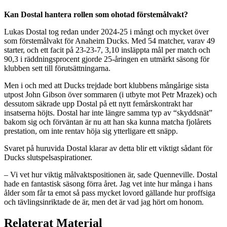
Kan Dostal hantera rollen som ohotad förstemålvakt?
Lukas Dostal tog redan under 2024-25 i mångt och mycket över
som förstemålvakt för Anaheim Ducks. Med 54 matcher, varav 49
starter, och ett facit på 23-23-7, 3,10 insläppta mål per match och
90,3 i räddningsprocent gjorde 25-åringen en utmärkt säsong för
klubben sett till förutsättningarna.
Men i och med att Ducks trejdade bort klubbens mångårige sista
utpost John Gibson över sommaren (i utbyte mot Petr Mrazek) och
dessutom säkrade upp Dostal på ett nytt femårskontrakt har
insatserna höjts. Dostal har inte längre samma typ av “skyddsnät”
bakom sig och förväntan är nu att han ska kunna matcha fjolårets
prestation, om inte rentav höja sig ytterligare ett snäpp.
Svaret på huruvida Dostal klarar av detta blir ett viktigt sådant för
Ducks slutspelsaspirationer.
– Vi vet hur viktig målvaktspositionen är, sade Quenneville. Dostal
hade en fantastisk säsong förra året. Jag vet inte hur många i hans
ålder som får ta emot så pass mycket lovord gällande hur proffsiga
och tävlingsinriktade de är, men det är vad jag hört om honom.
Relaterat Material