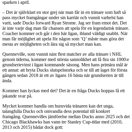
sparken i april.
– Det är självklart en stor grej när man får in en tränare som haft så
pass mycket framgångar under sin karriär och vunnit varhelst han
varit, sade Ducks forward Ryan Strome. Jag ser fram emot det. Det
är inte varje dag man får chansen att spela för en legendarisk tränare.
Coacher kommer och går i den här ligan, ibland väldigt snabbt. När
man får möjlighet att spela för någon som ’Q’ måste man göra det
mesta av möjligheten och lära sig så mycket man kan.
Quenneville, som vunnit näst flest matcher av alla tränare i NHL
genom tiderna, kommer med största sannolikhet att få fira sin 1000:e
grundserievinst i ligan kommande säsong. Men hans primära mål är
ett annat: att bryta Ducks slutspelstorka och se till att laget för första
gången sedan 2018 är ett av ligans 16 bästa när grundserien är till
ända.
Kommer han lyckas med det? Det är en fråga Ducks hoppas få ett
jakande svar på.
Mycket kommer handla om huruvida tränaren kan det unga,
talangfulla Ducks och omvandla dess potential till konkret
framgång. Quennevilles jämförelse mellan Ducks anno 2025 och det
Chicago Blackhawks han vann tre Stanley Cup-titlar med (2010,
2013 och 2015) bådar dock gott: