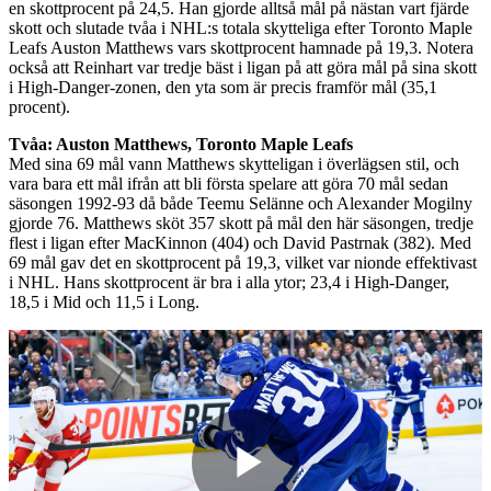
en skottprocent på 24,5. Han gjorde alltså mål på nästan vart fjärde
skott och slutade tvåa i NHL:s totala skytteliga efter Toronto Maple
Leafs Auston Matthews vars skottprocent hamnade på 19,3. Notera
också att Reinhart var tredje bäst i ligan på att göra mål på sina skott
i High-Danger-zonen, den yta som är precis framför mål (35,1
procent).
Tvåa: Auston Matthews, Toronto Maple Leafs
Med sina 69 mål vann Matthews skytteligan i överlägsen stil, och
vara bara ett mål ifrån att bli första spelare att göra 70 mål sedan
säsongen 1992-93 då både Teemu Selänne och Alexander Mogilny
gjorde 76. Matthews sköt 357 skott på mål den här säsongen, tredje
flest i ligan efter MacKinnon (404) och David Pastrnak (382). Med
69 mål gav det en skottprocent på 19,3, vilket var nionde effektivast
i NHL. Hans skottprocent är bra i alla ytor; 23,4 i High-Danger,
18,5 i Mid och 11,5 i Long.