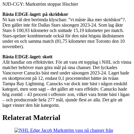
Video
NJD-CGY: Markström stoppar Hischier
Bästa EDGE-laget: på skridskor
Ni kan väl den berömda klyschan: ”vi måste åka mer skridskor”?.
Den gäller inte för Dallas Stars säsongen 2023-24. Som lag åkte
Stars 6 100,93 kilometer och snittade 15,19 kilometer per match.
Stars-spelare kombinerade också för den näst högsta åkdistansen
under en och samma match (81,75 kilometer mot Toronto den 10
november).
Bästa EDGE-laget: skott
Allt handlar om effektivitet. För att vara ett topplag i NHL och vinna
matcher behöver man göra mål på sina chanser. Det lyckades
Vancouver Canucks bäst med under säsongen 2023-24. Laget hade
en skottprocent på 12, endast 0,1 procentenhet bättre än tvåan
Tampa Bay Lightning. Canucks var dock inte bäst i någon enskild
kategori, men som sagt – det gäller att vara effektiv. Canucks hade
hög zontid – 43 procent i offensiv zon, vilket vara femte bäst i ligan
– och producerade hela 277 mål, sjunde flest av alla. Det gör att
laget vinner den här kategorin.
Relaterat Material