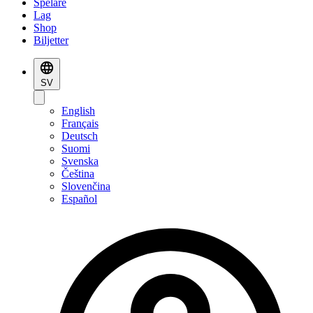
Spelare
Lag
Shop
Biljetter
SV
English
Français
Deutsch
Suomi
Svenska
Čeština
Slovenčina
Español