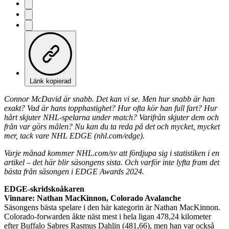
Länk kopierad
Connor McDavid är snabb. Det kan vi se. Men hur snabb är han
exakt? Vad är hans topphastighet? Hur ofta kör han full fart? Hur
hårt skjuter NHL-spelarna under match? Varifrån skjuter dem och
från var görs målen? Nu kan du ta reda på det och mycket, mycket
mer, tack vare NHL EDGE (nhl.com/edge).
Varje månad kommer NHL.com/sv att fördjupa sig i statistiken i en
artikel – det här blir säsongens sista. Och varför inte lyfta fram det
bästa från säsongen i EDGE Awards 2024.
EDGE-skridskoåkaren
Vinnare: Nathan MacKinnon, Colorado Avalanche
Säsongens bästa spelare i den här kategorin är Nathan MacKinnon.
Colorado-forwarden åkte näst mest i hela ligan 478,24 kilometer
efter Buffalo Sabres Rasmus Dahlin (481,66), men han var också