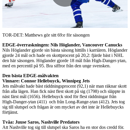
Play
Video
TOR-DET: Matthews gör sitt 69:e för säsongen
EDGE-överraskningen: Nils Höglander, Vancouver Canucks
Nils Höglander gjorde sin bästa säsong hittills i karriären. Höglander
gjorde 24 mål och hade en skottprocent på 20,2: fjärde bäst i NHL
den här säsongen. Höglander gjorde 18 mål från High-Danger-ytan,
med en percentil på 95. Bra siffror från den unge svensken.
Den bästa EDGE-målvakten
Vinnare: Connor Hellebuyck, Winnipeg Jets
Jets målvakt hade bäst räddningsprocent (92,1) när man räknar skott
från alla lägen. Han fick näst flest skott på sig (1798) och släppte in
näst färst mål (1656). Hellebuyck stod för flest räddningar från
High-Danger-ytan (411) och från Long-Range-ytan (412). Jets tog
sig till slutspel och frågan är om mycket av det inte är Hellebuycks
förtjänst.
Tvåa: Juuse Saros, Nashville Predators
Att Nashville tog sig till slutspel ska Saros ha en stor dos credd för.