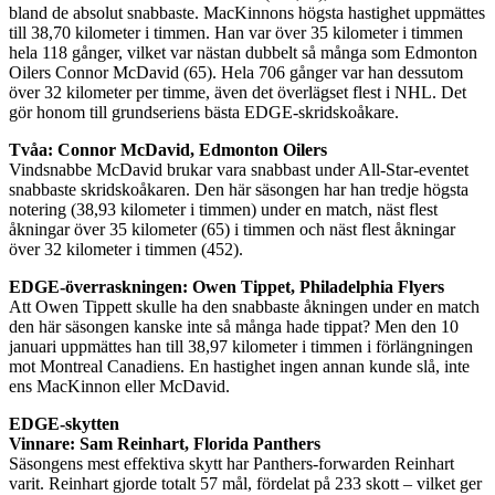
bland de absolut snabbaste. MacKinnons högsta hastighet uppmättes
till 38,70 kilometer i timmen. Han var över 35 kilometer i timmen
hela 118 gånger, vilket var nästan dubbelt så många som Edmonton
Oilers Connor McDavid (65). Hela 706 gånger var han dessutom
över 32 kilometer per timme, även det överlägset flest i NHL. Det
gör honom till grundseriens bästa EDGE-skridskoåkare.
Tvåa: Connor McDavid, Edmonton Oilers
Vindsnabbe McDavid brukar vara snabbast under All-Star-eventet
snabbaste skridskoåkaren. Den här säsongen har han tredje högsta
notering (38,93 kilometer i timmen) under en match, näst flest
åkningar över 35 kilometer (65) i timmen och näst flest åkningar
över 32 kilometer i timmen (452).
EDGE-överraskningen: Owen Tippet, Philadelphia Flyers
Att Owen Tippett skulle ha den snabbaste åkningen under en match
den här säsongen kanske inte så många hade tippat? Men den 10
januari uppmättes han till 38,97 kilometer i timmen i förlängningen
mot Montreal Canadiens. En hastighet ingen annan kunde slå, inte
ens MacKinnon eller McDavid.
EDGE-skytten
Vinnare: Sam Reinhart, Florida Panthers
Säsongens mest effektiva skytt har Panthers-forwarden Reinhart
varit. Reinhart gjorde totalt 57 mål, fördelat på 233 skott – vilket ger