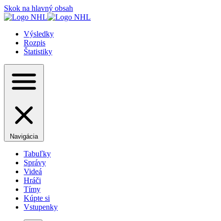
Skok na hlavný obsah
Výsledky
Rozpis
Štatistiky
Navigácia
Tabuľky
Správy
Videá
Hráči
Tímy
Kúpte si
Vstupenky