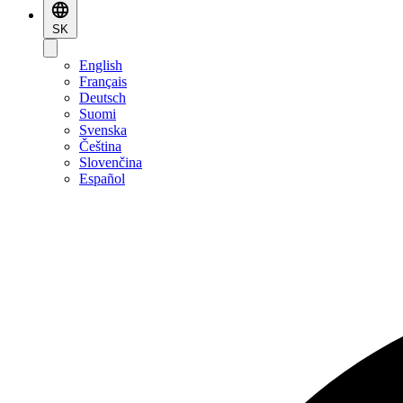
SK
English
Français
Deutsch
Suomi
Svenska
Čeština
Slovenčina
Español