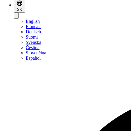
SK
English
Français
Deutsch
Suomi
Svenska
Čeština
Slovenčina
Español