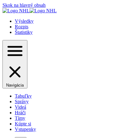
Skok na hlavný obsah
Výsledky
Rozpis
Štatistiky
Navigácia
Tabuľky
Správy
Videá
Hráči
Tímy
Kúpte si
Vstupenky