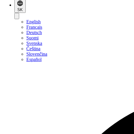
SK
English
Français
Deutsch
Suomi
Svenska
Čeština
Slovenčina
Español