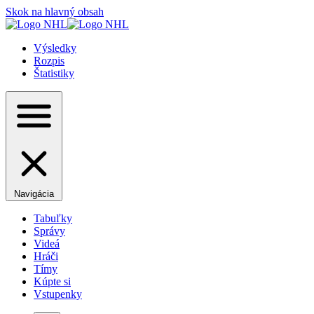
Skok na hlavný obsah
Výsledky
Rozpis
Štatistiky
Navigácia
Tabuľky
Správy
Videá
Hráči
Tímy
Kúpte si
Vstupenky