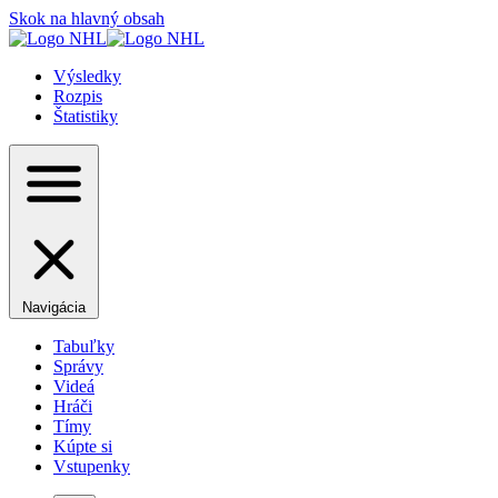
Skok na hlavný obsah
Výsledky
Rozpis
Štatistiky
Navigácia
Tabuľky
Správy
Videá
Hráči
Tímy
Kúpte si
Vstupenky