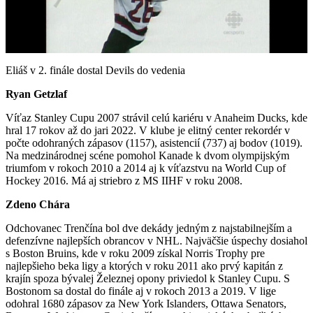
Play
Video
Eliáš v 2. finále dostal Devils do vedenia
Ryan Getzlaf
Víťaz Stanley Cupu 2007 strávil celú kariéru v Anaheim Ducks, kde
hral 17 rokov až do jari 2022. V klube je elitný center rekordér v
počte odohraných zápasov (1157), asistencií (737) aj bodov (1019).
Na medzinárodnej scéne pomohol Kanade k dvom olympijským
triumfom v rokoch 2010 a 2014 aj k víťazstvu na World Cup of
Hockey 2016. Má aj striebro z MS IIHF v roku 2008.
Zdeno Chára
Odchovanec Trenčína bol dve dekády jedným z najstabilnejším a
defenzívne najlepších obrancov v NHL. Najväčšie úspechy dosiahol
s Boston Bruins, kde v roku 2009 získal Norris Trophy pre
najlepšieho beka ligy a ktorých v roku 2011 ako prvý kapitán z
krajín spoza bývalej Železnej opony priviedol k Stanley Cupu. S
Bostonom sa dostal do finále aj v rokoch 2013 a 2019. V lige
odohral 1680 zápasov za New York Islanders, Ottawa Senators,