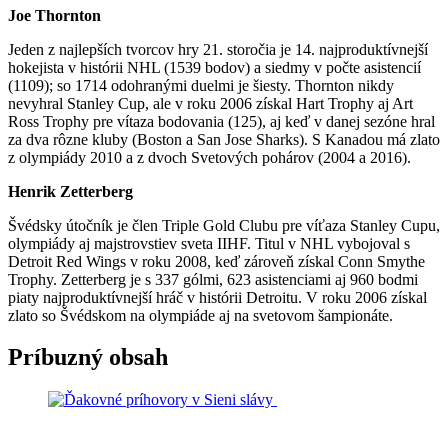
Joe Thornton
Jeden z najlepších tvorcov hry 21. storočia je 14. najproduktívnejší
hokejista v histórii NHL (1539 bodov) a siedmy v počte asistencií
(1109); so 1714 odohranými duelmi je šiesty. Thornton nikdy
nevyhral Stanley Cup, ale v roku 2006 získal Hart Trophy aj Art
Ross Trophy pre vítaza bodovania (125), aj keď v danej sezóne hral
za dva rôzne kluby (Boston a San Jose Sharks). S Kanadou má zlato
z olympiády 2010 a z dvoch Svetových pohárov (2004 a 2016).
Henrik Zetterberg
Švédsky útočník je člen Triple Gold Clubu pre víťaza Stanley Cupu,
olympiády aj majstrovstiev sveta IIHF. Titul v NHL vybojoval s
Detroit Red Wings v roku 2008, keď zároveň získal Conn Smythe
Trophy. Zetterberg je s 337 gólmi, 623 asistenciami aj 960 bodmi
piaty najproduktívnejší hráč v histórii Detroitu. V roku 2006 získal
zlato so Švédskom na olympiáde aj na svetovom šampionáte.
Príbuzný obsah