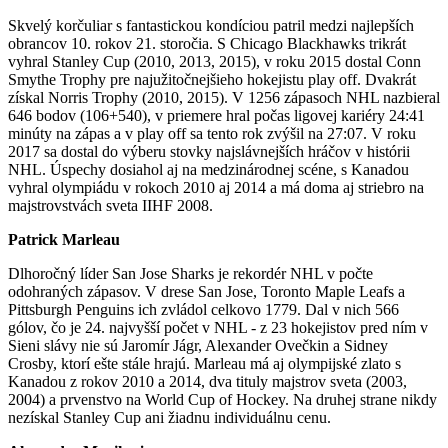
Skvelý korčuliar s fantastickou kondíciou patril medzi najlepších
obrancov 10. rokov 21. storočia. S Chicago Blackhawks trikrát
vyhral Stanley Cup (2010, 2013, 2015), v roku 2015 dostal Conn
Smythe Trophy pre najužitočnejšieho hokejistu play off. Dvakrát
získal Norris Trophy (2010, 2015). V 1256 zápasoch NHL nazbieral
646 bodov (106+540), v priemere hral počas ligovej kariéry 24:41
minúty na zápas a v play off sa tento rok zvýšil na 27:07. V roku
2017 sa dostal do výberu stovky najslávnejších hráčov v histórii
NHL. Úspechy dosiahol aj na medzinárodnej scéne, s Kanadou
vyhral olympiádu v rokoch 2010 aj 2014 a má doma aj striebro na
majstrovstvách sveta IIHF 2008.
Patrick Marleau
Dlhoročný líder San Jose Sharks je rekordér NHL v počte
odohraných zápasov. V drese San Jose, Toronto Maple Leafs a
Pittsburgh Penguins ich zvládol celkovo 1779. Dal v nich 566
gólov, čo je 24. najvyšší počet v NHL - z 23 hokejistov pred ním v
Sieni slávy nie sú Jaromír Jágr, Alexander Ovečkin a Sidney
Crosby, ktorí ešte stále hrajú. Marleau má aj olympijské zlato s
Kanadou z rokov 2010 a 2014, dva tituly majstrov sveta (2003,
2004) a prvenstvo na World Cup of Hockey. Na druhej strane nikdy
nezískal Stanley Cup ani žiadnu individuálnu cenu.