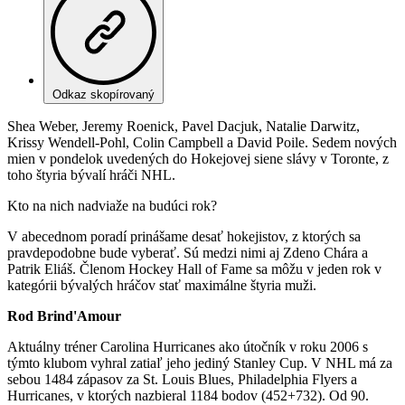
Odkaz skopírovaný
Shea Weber, Jeremy Roenick, Pavel Dacjuk, Natalie Darwitz,
Krissy Wendell-Pohl, Colin Campbell a David Poile. Sedem nových
mien v pondelok uvedených do Hokejovej siene slávy v Toronte, z
toho štyria bývalí hráči NHL.
Kto na nich nadviaže na budúci rok?
V abecednom poradí prinášame desať hokejistov, z ktorých sa
pravdepodobne bude vyberať. Sú medzi nimi aj Zdeno Chára a
Patrik Eliáš. Členom Hockey Hall of Fame sa môžu v jeden rok v
kategórii bývalých hráčov stať maximálne štyria muži.
Rod Brind'Amour
Aktuálny tréner Carolina Hurricanes ako útočník v roku 2006 s
týmto klubom vyhral zatiaľ jeho jediný Stanley Cup. V NHL má za
sebou 1484 zápasov za St. Louis Blues, Philadelphia Flyers a
Hurricanes, v ktorých nazbieral 1184 bodov (452+732). Od 90.