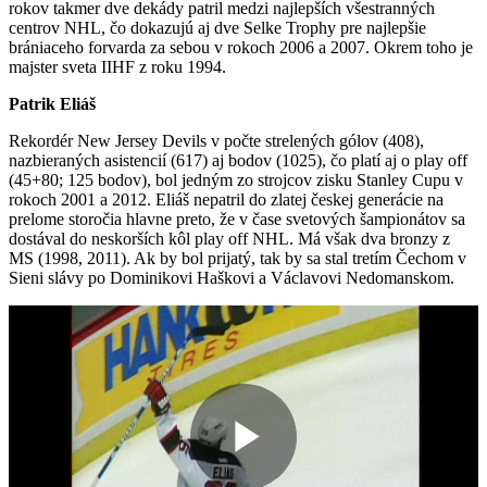
rokov takmer dve dekády patril medzi najlepších všestranných
centrov NHL, čo dokazujú aj dve Selke Trophy pre najlepšie
brániaceho forvarda za sebou v rokoch 2006 a 2007. Okrem toho je
majster sveta IIHF z roku 1994.
Patrik Eliáš
Rekordér New Jersey Devils v počte strelených gólov (408),
nazbieraných asistencií (617) aj bodov (1025), čo platí aj o play off
(45+80; 125 bodov), bol jedným zo strojcov zisku Stanley Cupu v
rokoch 2001 a 2012. Eliáš nepatril do zlatej českej generácie na
prelome storočia hlavne preto, že v čase svetových šampionátov sa
dostával do neskorších kôl play off NHL. Má však dva bronzy z
MS (1998, 2011). Ak by bol prijatý, tak by sa stal tretím Čechom v
Sieni slávy po Dominikovi Haškovi a Václavovi Nedomanskom.