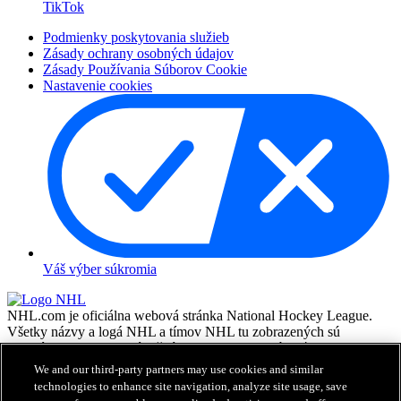
TikTok
Podmienky poskytovania služieb
Zásady ochrany osobných údajov
Zásady Používania Súborov Cookie
Nastavenie cookies
Váš výber súkromia
NHL.com je oficiálna webová stránka National Hockey League.
Všetky názvy a logá NHL a tímov NHL tu zobrazených sú
vlastníctvom NHL a príslušných klubov a nesmú byť
reprodukované bez predchádzajúceho písomného súhlasu NHL
We and our third-party partners may use cookies and similar
Enterprises, L.P. © NHL 2026. Všetky práva vyhradené. Všetky
technologies to enhance site navigation, analyze site usage, save
dresy tímov NHL costumizované menami a číslami hráčov NHL sú