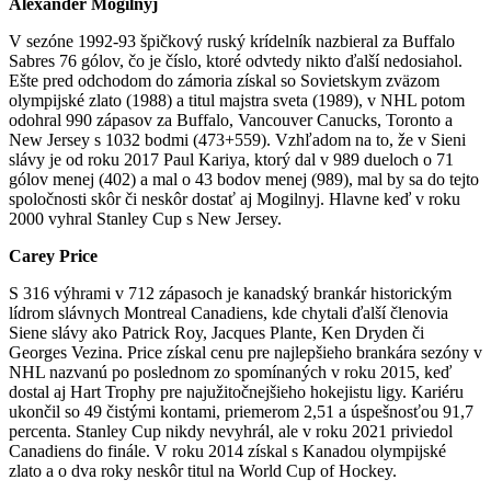
Alexander Mogilnyj
V sezóne 1992-93 špičkový ruský krídelník nazbieral za Buffalo
Sabres 76 gólov, čo je číslo, ktoré odvtedy nikto ďalší nedosiahol.
Ešte pred odchodom do zámoria získal so Sovietskym zväzom
olympijské zlato (1988) a titul majstra sveta (1989), v NHL potom
odohral 990 zápasov za Buffalo, Vancouver Canucks, Toronto a
New Jersey s 1032 bodmi (473+559). Vzhľadom na to, že v Sieni
slávy je od roku 2017 Paul Kariya, ktorý dal v 989 dueloch o 71
gólov menej (402) a mal o 43 bodov menej (989), mal by sa do tejto
spoločnosti skôr či neskôr dostať aj Mogilnyj. Hlavne keď v roku
2000 vyhral Stanley Cup s New Jersey.
Carey Price
S 316 výhrami v 712 zápasoch je kanadský brankár historickým
lídrom slávnych Montreal Canadiens, kde chytali ďalší členovia
Siene slávy ako Patrick Roy, Jacques Plante, Ken Dryden či
Georges Vezina. Price získal cenu pre najlepšieho brankára sezóny v
NHL nazvanú po poslednom zo spomínaných v roku 2015, keď
dostal aj Hart Trophy pre najužitočnejšieho hokejistu ligy. Kariéru
ukončil so 49 čistými kontami, priemerom 2,51 a úspešnosťou 91,7
percenta. Stanley Cup nikdy nevyhrál, ale v roku 2021 priviedol
Canadiens do finále. V roku 2014 získal s Kanadou olympijské
zlato a o dva roky neskôr titul na World Cup of Hockey.