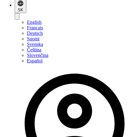
SK
English
Français
Deutsch
Suomi
Svenska
Čeština
Slovenčina
Español