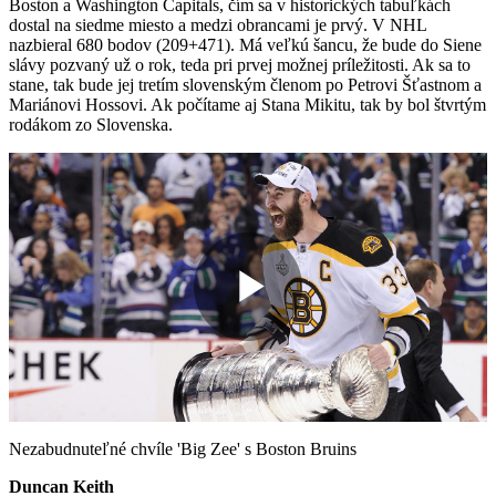
Boston a Washington Capitals, čím sa v historických tabuľkách
dostal na siedme miesto a medzi obrancami je prvý. V NHL
nazbieral 680 bodov (209+471). Má veľkú šancu, že bude do Siene
slávy pozvaný už o rok, teda pri prvej možnej príležitosti. Ak sa to
stane, tak bude jej tretím slovenským členom po Petrovi Šťastnom a
Mariánovi Hossovi. Ak počítame aj Stana Mikitu, tak by bol štvrtým
rodákom zo Slovenska.
Play
Video
Nezabudnuteľné chvíle 'Big Zee' s Boston Bruins
Duncan Keith