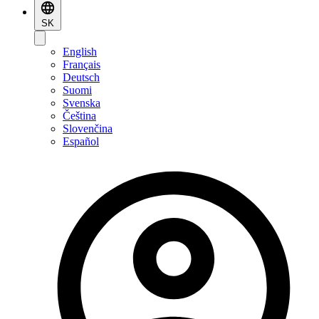
SK
English
Français
Deutsch
Suomi
Svenska
Čeština
Slovenčina
Español