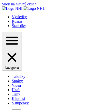
Skok na hlavný obsah
Výsledky
Rozpis
Štatistiky
Navigácia
Tabuľky
Správy
Videá
Hráči
Tímy
Kúpte si
Vstupenky