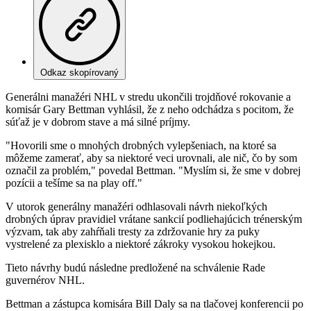
Odkaz skopírovaný
Generálni manažéri NHL v stredu ukončili trojdňové rokovanie a
komisár Gary Bettman vyhlásil, že z neho odchádza s pocitom, že
súťaž je v dobrom stave a má silné príjmy.
"Hovorili sme o mnohých drobných vylepšeniach, na ktoré sa
môžeme zamerať, aby sa niektoré veci urovnali, ale nič, čo by som
označil za problém," povedal Bettman. "Myslím si, že sme v dobrej
pozícii a tešíme sa na play off."
V utorok generálny manažéri odhlasovali návrh niekoľkých
drobných úprav pravidiel vrátane sankcií podliehajúcich trénerským
výzvam, tak aby zahŕňali tresty za zdržovanie hry za puky
vystrelené za plexisklo a niektoré zákroky vysokou hokejkou.
Tieto návrhy budú následne predložené na schválenie Rade
guvernérov NHL.
Bettman a zástupca komisára Bill Daly sa na tlačovej konferencii po