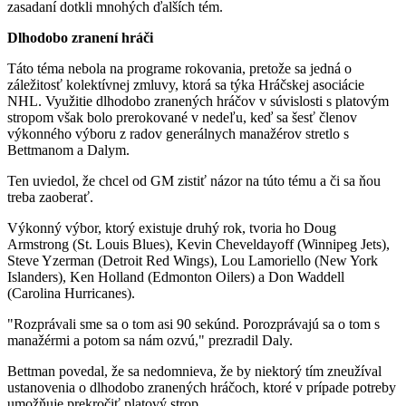
zasadaní dotkli mnohých ďalších tém.
Dlhodobo zranení hráči
Táto téma nebola na programe rokovania, pretože sa jedná o
záležitosť kolektívnej zmluvy, ktorá sa týka Hráčskej asociácie
NHL. Využitie dlhodobo zranených hráčov v súvislosti s platovým
stropom však bolo prerokované v nedeľu, keď sa šesť členov
výkonného výboru z radov generálnych manažérov stretlo s
Bettmanom a Dalym.
Ten uviedol, že chcel od GM zistiť názor na túto tému a či sa ňou
treba zaoberať.
Výkonný výbor, ktorý existuje druhý rok, tvoria ho Doug
Armstrong (St. Louis Blues), Kevin Cheveldayoff (Winnipeg Jets),
Steve Yzerman (Detroit Red Wings), Lou Lamoriello (New York
Islanders), Ken Holland (Edmonton Oilers) a Don Waddell
(Carolina Hurricanes).
"Rozprávali sme sa o tom asi 90 sekúnd. Porozprávajú sa o tom s
manažérmi a potom sa nám ozvú," prezradil Daly.
Bettman povedal, že sa nedomnieva, že by niektorý tím zneužíval
ustanovenia o dlhodobo zranených hráčoch, ktoré v prípade potreby
umožňuje prekročiť platový strop.