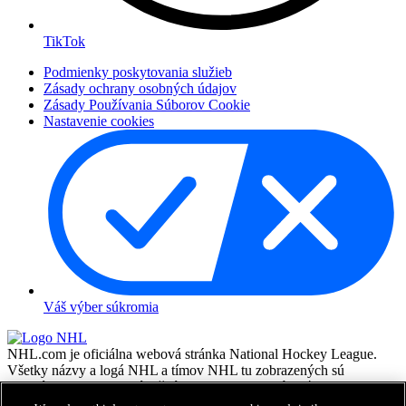
TikTok
Podmienky poskytovania služieb
Zásady ochrany osobných údajov
Zásady Používania Súborov Cookie
Nastavenie cookies
Váš výber súkromia
NHL.com je oficiálna webová stránka National Hockey League.
Všetky názvy a logá NHL a tímov NHL tu zobrazených sú
vlastníctvom NHL a príslušných klubov a nesmú byť
reprodukované bez predchádzajúceho písomného súhlasu NHL