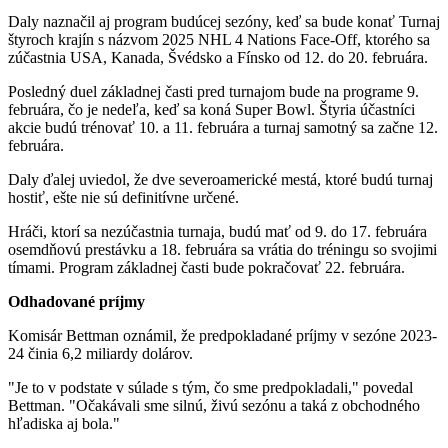
Daly naznačil aj program budúcej sezóny, keď sa bude konať Turnaj
štyroch krajín s názvom 2025 NHL 4 Nations Face-Off, ktorého sa
zúčastnia USA, Kanada, Švédsko a Fínsko od 12. do 20. februára.
Posledný duel základnej časti pred turnajom bude na programe 9.
februára, čo je nedeľa, keď sa koná Super Bowl. Štyria účastníci
akcie budú trénovať 10. a 11. februára a turnaj samotný sa začne 12.
februára.
Daly ďalej uviedol, že dve severoamerické mestá, ktoré budú turnaj
hostiť, ešte nie sú definitívne určené.
Hráči, ktorí sa nezúčastnia turnaja, budú mať od 9. do 17. februára
osemdňovú prestávku a 18. februára sa vrátia do tréningu so svojimi
tímami. Program základnej časti bude pokračovať 22. februára.
Odhadované príjmy
Komisár Bettman oznámil, že predpokladané príjmy v sezóne 2023-
24 činia 6,2 miliardy dolárov.
"Je to v podstate v súlade s tým, čo sme predpokladali," povedal
Bettman. "Očakávali sme silnú, živú sezónu a taká z obchodného
hľadiska aj bola."