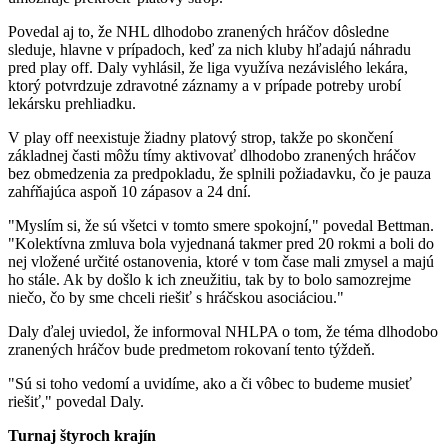
Povedal aj to, že NHL dlhodobo zranených hráčov dôsledne
sleduje, hlavne v prípadoch, keď za nich kluby hľadajú náhradu
pred play off. Daly vyhlásil, že liga využíva nezávislého lekára,
ktorý potvrdzuje zdravotné záznamy a v prípade potreby urobí
lekársku prehliadku.
V play off neexistuje žiadny platový strop, takže po skončení
základnej časti môžu tímy aktivovať dlhodobo zranených hráčov
bez obmedzenia za predpokladu, že splnili požiadavku, čo je pauza
zahŕňajúca aspoň 10 zápasov a 24 dní.
"Myslím si, že sú všetci v tomto smere spokojní," povedal Bettman.
"Kolektívna zmluva bola vyjednaná takmer pred 20 rokmi a boli do
nej vložené určité ostanovenia, ktoré v tom čase mali zmysel a majú
ho stále. Ak by došlo k ich zneužitiu, tak by to bolo samozrejme
niečo, čo by sme chceli riešiť s hráčskou asociáciou."
Daly ďalej uviedol, že informoval NHLPA o tom, že téma dlhodobo
zranených hráčov bude predmetom rokovaní tento týždeň.
"Sú si toho vedomí a uvidíme, ako a či vôbec to budeme musieť
riešiť," povedal Daly.
Turnaj štyroch krajín