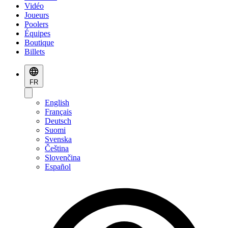
Vidéo
Joueurs
Poolers
Équipes
Boutique
Billets
FR
English
Français
Deutsch
Suomi
Svenska
Čeština
Slovenčina
Español