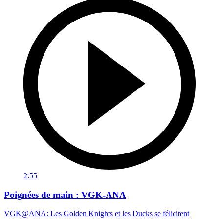
2:55
Poignées de main : VGK-ANA
VGK@ANA: Les Golden Knights et les Ducks se félicitent