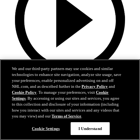
We and our third-party partners may use cookies and similar
technologies to enhance site navigation, analyze site usage, save
0:43
your preferences, enable personalized advertising on and off
NHL.com, and as described further in the
Privacy Policy
and
Hertl met fin à une longue disette
Cookie Policy
. To manage your preferences, visit
Cookie
Settings
. By accessing or using our sites and services, you agree
VGK@ANA: Hertl met fin à une longue disette
to this collection and disclosure of your information (including
how you interact with our sites and services and any videos that
11 mai 2026
you may view) and our
Terms of Service
.
Cookie Settings
I Understand