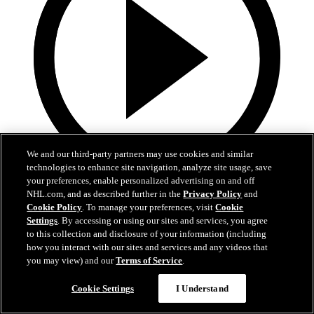
We and our third-party partners may use cookies and similar
technologies to enhance site navigation, analyze site usage, save
your preferences, enable personalized advertising on and off
0:43
NHL.com, and as described further in the
Privacy Policy
and
Cookie Policy
. To manage your preferences, visit
Cookie
Hertl met fin à une longue disette
Settings
. By accessing or using our sites and services, you agree
to this collection and disclosure of your information (including
VGK@ANA: Hertl met fin à une longue disette
how you interact with our sites and services and any videos that
you may view) and our
Terms of Service
.
11 mai 2026
Cookie Settings
I Understand