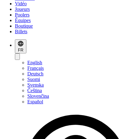
Vidéo
Joueurs
Poolers
Équipes
Boutique
Billets
FR
English
Français
Deutsch
Suomi
Svenska
Čeština
Slovenčina
Español