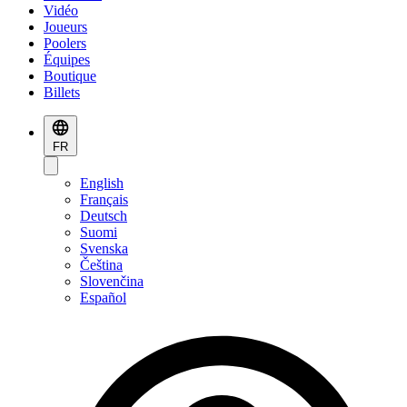
Vidéo
Joueurs
Poolers
Équipes
Boutique
Billets
FR
English
Français
Deutsch
Suomi
Svenska
Čeština
Slovenčina
Español