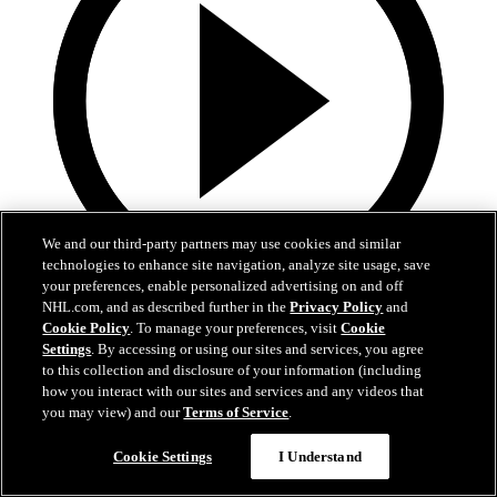
We and our third-party partners may use cookies and similar
technologies to enhance site navigation, analyze site usage, save
your preferences, enable personalized advertising on and off
NHL.com, and as described further in the
Privacy Policy
and
0:43
Cookie Policy
. To manage your preferences, visit
Cookie
Settings
. By accessing or using our sites and services, you agree
Hertl met fin à une longue disette
to this collection and disclosure of your information (including
how you interact with our sites and services and any videos that
VGK@ANA: Hertl met fin à une longue disette
you may view) and our
Terms of Service
.
11 mai 2026
Cookie Settings
I Understand