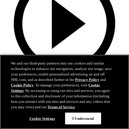
We and our third-party partners may use cookies and similar
technologies to enhance site navigation, analyze site usage, save
your preferences, enable personalized advertising on and off
0:43
NHL.com, and as described further in the
Privacy Policy
and
Cookie Policy
. To manage your preferences, visit
Cookie
Hertl met fin à une longue disette
Settings
. By accessing or using our sites and services, you agree
to this collection and disclosure of your information (including
VGK@ANA: Hertl met fin à une longue disette
how you interact with our sites and services and any videos that
you may view) and our
Terms of Service
.
11 mai 2026
Cookie Settings
I Understand