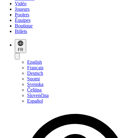
Vidéo
Joueurs
Poolers
Équipes
Boutique
Billets
FR
English
Français
Deutsch
Suomi
Svenska
Čeština
Slovenčina
Español