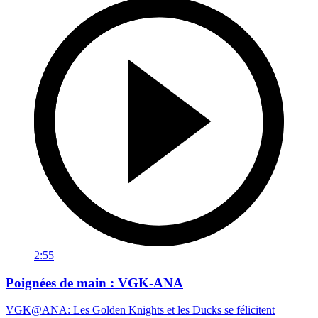
2:55
Poignées de main : VGK-ANA
VGK@ANA: Les Golden Knights et les Ducks se félicitent