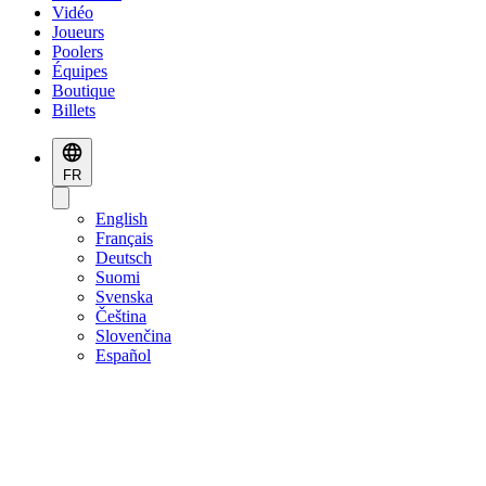
Vidéo
Joueurs
Poolers
Équipes
Boutique
Billets
FR
English
Français
Deutsch
Suomi
Svenska
Čeština
Slovenčina
Español