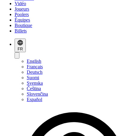
Vidéo
Joueurs
Poolers
Équipes
Boutique
Billets
FR
English
Français
Deutsch
Suomi
Svenska
Čeština
Slovenčina
Español