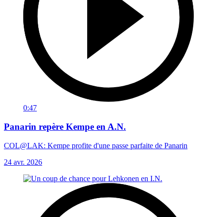
0:47
Panarin repère Kempe en A.N.
COL@LAK: Kempe profite d'une passe parfaite de Panarin
24 avr. 2026