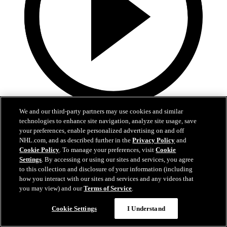
We and our third-party partners may use cookies and similar
0:59
technologies to enhance site navigation, analyze site usage, save
Roy procure la victoire à l'Avalanche
your preferences, enable personalized advertising on and off
NHL.com, and as described further in the
Privacy Policy
and
Cookie Policy
. To manage your preferences, visit
Cookie
LAK@COL: Roy bat Forsberg du revers en prolongation
Settings
. By accessing or using our sites and services, you agree
22 avr. 2026
to this collection and disclosure of your information (including
how you interact with our sites and services and any videos that
you may view) and our
Terms of Service
.
Cookie Settings
I Understand