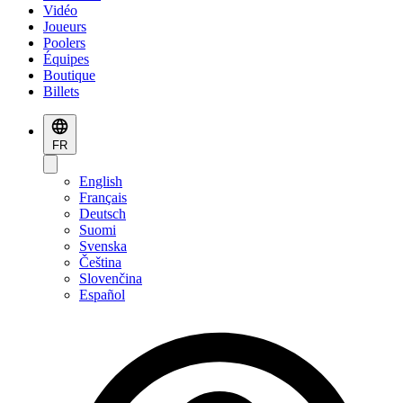
Vidéo
Joueurs
Poolers
Équipes
Boutique
Billets
FR
English
Français
Deutsch
Suomi
Svenska
Čeština
Slovenčina
Español