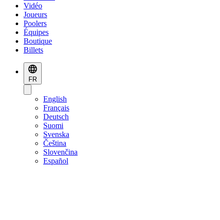
Vidéo
Joueurs
Poolers
Équipes
Boutique
Billets
FR
English
Français
Deutsch
Suomi
Svenska
Čeština
Slovenčina
Español