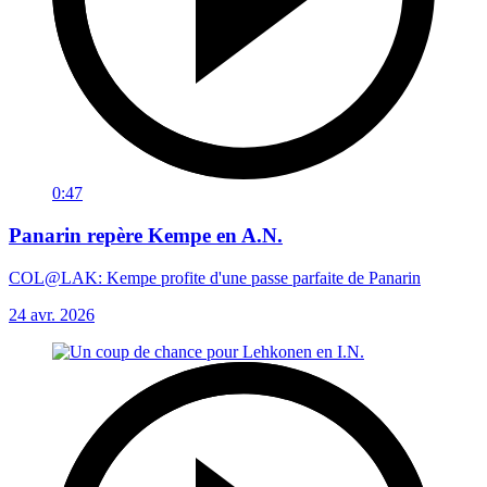
0:47
Panarin repère Kempe en A.N.
COL@LAK: Kempe profite d'une passe parfaite de Panarin
24 avr. 2026