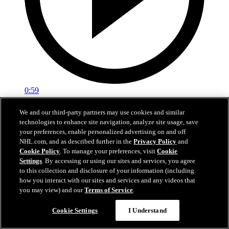
0:59
Roy procure la victoire à l'Avalanche
We and our third-party partners may use cookies and similar
technologies to enhance site navigation, analyze site usage, save
LAK@COL: Roy bat Forsberg du revers en prolongation
your preferences, enable personalized advertising on and off
NHL.com, and as described further in the
Privacy Policy
and
22 avr. 2026
Cookie Policy
. To manage your preferences, visit
Cookie
Settings
. By accessing or using our sites and services, you agree
to this collection and disclosure of your information (including
how you interact with our sites and services and any videos that
you may view) and our
Terms of Service
.
Cookie Settings
I Understand