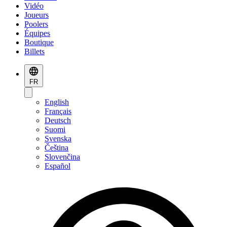
Vidéo
Joueurs
Poolers
Équipes
Boutique
Billets
FR
English
Français
Deutsch
Suomi
Svenska
Čeština
Slovenčina
Español