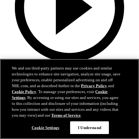
0:59
We and our third-party partners may use cookies and similar
technologies to enhance site navigation, analyze site usage, save
Roy procure la victoire à l'Avalanche
your preferences, enable personalized advertising on and off
NHL.com, and as described further in the
Privacy Policy
and
LAK@COL: Roy bat Forsberg du revers en prolongation
Cookie Policy
. To manage your preferences, visit
Cookie
Settings
. By accessing or using our sites and services, you agree
22 avr. 2026
to this collection and disclosure of your information (including
how you interact with our sites and services and any videos that
you may view) and our
Terms of Service
.
Cookie Settings
I Understand