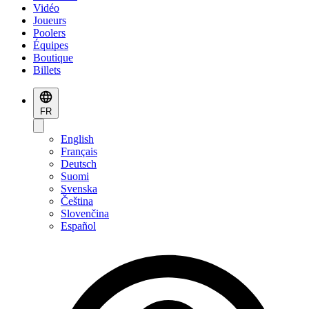
Vidéo
Joueurs
Poolers
Équipes
Boutique
Billets
FR
English
Français
Deutsch
Suomi
Svenska
Čeština
Slovenčina
Español