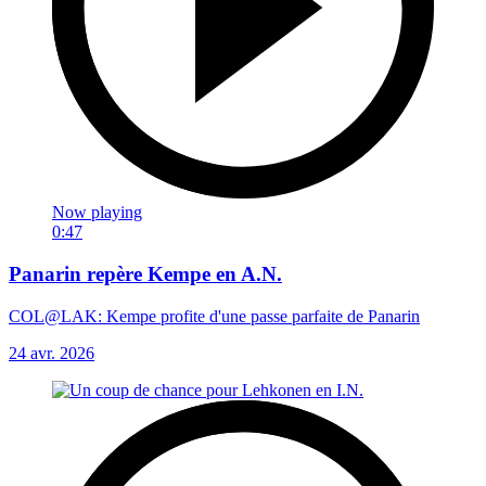
Now playing
0:47
Panarin repère Kempe en A.N.
COL@LAK: Kempe profite d'une passe parfaite de Panarin
24 avr. 2026