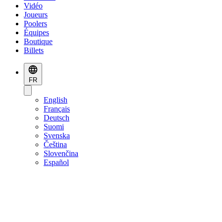
Vidéo
Joueurs
Poolers
Équipes
Boutique
Billets
FR
English
Français
Deutsch
Suomi
Svenska
Čeština
Slovenčina
Español