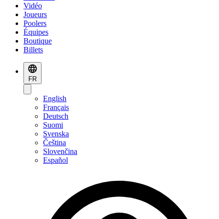
Vidéo
Joueurs
Poolers
Équipes
Boutique
Billets
FR
English
Français
Deutsch
Suomi
Svenska
Čeština
Slovenčina
Español