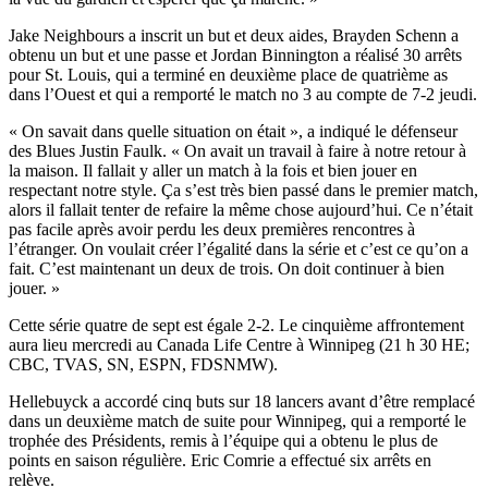
Jake Neighbours a inscrit un but et deux aides, Brayden Schenn a
obtenu un but et une passe et Jordan Binnington a réalisé 30 arrêts
pour St. Louis, qui a terminé en deuxième place de quatrième as
dans l’Ouest et qui a remporté le match no 3 au compte de 7-2 jeudi.
« On savait dans quelle situation on était », a indiqué le défenseur
des Blues Justin Faulk. « On avait un travail à faire à notre retour à
la maison. Il fallait y aller un match à la fois et bien jouer en
respectant notre style. Ça s’est très bien passé dans le premier match,
alors il fallait tenter de refaire la même chose aujourd’hui. Ce n’était
pas facile après avoir perdu les deux premières rencontres à
l’étranger. On voulait créer l’égalité dans la série et c’est ce qu’on a
fait. C’est maintenant un deux de trois. On doit continuer à bien
jouer. »
Cette série quatre de sept est égale 2-2. Le cinquième affrontement
aura lieu mercredi au Canada Life Centre à Winnipeg (21 h 30 HE;
CBC, TVAS, SN, ESPN, FDSNMW).
Hellebuyck a accordé cinq buts sur 18 lancers avant d’être remplacé
dans un deuxième match de suite pour Winnipeg, qui a remporté le
trophée des Présidents, remis à l’équipe qui a obtenu le plus de
points en saison régulière. Eric Comrie a effectué six arrêts en
relève.