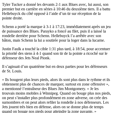
Tyler Tucker a donné les devants 2-1 aux Blues avec, lui aussi, son
premier but en carrière en séries à 10:46 du deuxième tiers. Il a battu
Hellebuyck du côté opposé à l’aide d’un tir sur réception de la
pointe droite.
Schenn a porté la marque à 3-1 à 17:23, immédiatement après un jeu
de puissance des Blues. Parayko a foncé au filet, puis il a laissé la
rondelle derrière pour Schenn. Hellebuyck l’a arrêtée avec son
bâton, mais Schenn la lui a soutirée pour la loger dans la lucarne.
Justin Faulk a touché la cible 1:31 plus tard, à 18:54, pour accentuer
la priorité des siens à 4-1 quand son tir de la pointe a ricoché sur le
défenseur des Jets Neal Pionk.
Il s’agissait d’un quatrième but en deux parties pour les défenseurs
de St. Louis.
« Ils bougent plus leurs pieds, alors ils sont plus dans le rythme et ils
obtiennent plus de chances de marquer, surtout en zone offensive »,
a mentionné l’entraîneur des Blues Jim Montgomery. « Je les
trouvais moins mobiles à Winnipeg. Quand on bouge plus nos pieds,
on peut s’installer plus profondément en zone adverse, on crée des
surnombres et on peut alors refiler la rondelle à nos défenseurs. Les
Jets jouent très bien en défense, alors on se donne plus de temps
quand on bouge nos pieds pour atteindre la zone payante. »