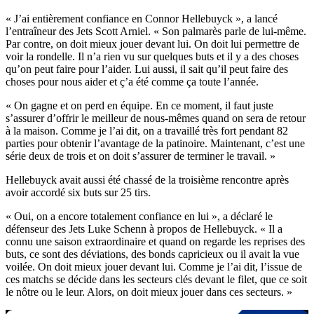
« J’ai entièrement confiance en Connor Hellebuyck », a lancé
l’entraîneur des Jets Scott Arniel. « Son palmarès parle de lui-même.
Par contre, on doit mieux jouer devant lui. On doit lui permettre de
voir la rondelle. Il n’a rien vu sur quelques buts et il y a des choses
qu’on peut faire pour l’aider. Lui aussi, il sait qu’il peut faire des
choses pour nous aider et ç’a été comme ça toute l’année.
« On gagne et on perd en équipe. En ce moment, il faut juste
s’assurer d’offrir le meilleur de nous-mêmes quand on sera de retour
à la maison. Comme je l’ai dit, on a travaillé très fort pendant 82
parties pour obtenir l’avantage de la patinoire. Maintenant, c’est une
série deux de trois et on doit s’assurer de terminer le travail. »
Hellebuyck avait aussi été chassé de la troisième rencontre après
avoir accordé six buts sur 25 tirs.
« Oui, on a encore totalement confiance en lui », a déclaré le
défenseur des Jets Luke Schenn à propos de Hellebuyck. « Il a
connu une saison extraordinaire et quand on regarde les reprises des
buts, ce sont des déviations, des bonds capricieux ou il avait la vue
voilée. On doit mieux jouer devant lui. Comme je l’ai dit, l’issue de
ces matchs se décide dans les secteurs clés devant le filet, que ce soit
le nôtre ou le leur. Alors, on doit mieux jouer dans ces secteurs. »