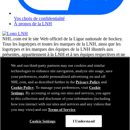
Vos choix de confidentialité
À propos de la LNH
NHL.com est le site Web officiel de la Ligue nationale de hockey.
Tous les logotypes et toutes les marques de la LNH, ainsi que les
logotypes et les marques des équipes de la LNH illustrés aux
présentes, appartiennent à la LNH et à ses équipes respectives et ne
peuvent être reproduits sans le consentement préalable écrit de NHL
Enterprises, L.P. © LNH 2026. Tous droits réservés. Tous les
We and our third-party partners may use cookies and similar
chandails d'équipe de la LNH personnalisés avec les noms des
technologies to enhance site navigation, analyze site usage, save
joueurs de la LNH et leurs numéros sont officiellement sous license
your preferences, enable personalized advertising on and off
de la LNH et de l'AJLNH. Le mot servant de marque Zamboni et la
NHL.com, and as described further in the
Privacy Policy
and
configuration de la surfaceuse Zamboni sont des marques de
Cookie Policy
. To manage your preferences, visit
Cookie
commerce déposées de Frank J. Zamboni & Co., Inc. © Frank J.
Settings
. By accessing or using our sites and services, you agree
Zamboni & Co., Inc. 2026. Tous droits réservés. Toute autre marque
to this collection and disclosure of your information (including
déposée ou tout droit d'auteur d'une tierce partie sont la propriété de
how you interact with our sites and services and any videos that
leurs auteurs respectifs. Tous droits réservés.
you may view) and our
Terms of Service
.
Cookie Settings
I Understand
Fermer