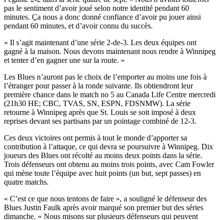
pas le sentiment d’avoir joué selon notre identité pendant 60
minutes. Ça nous a donc donné confiance d’avoir pu jouer ainsi
pendant 60 minutes, et d’avoir connu du succès.
« Il s’agit maintenant d’une série 2-de-3. Les deux équipes ont
gagné à la maison. Nous devons maintenant nous rendre à Winnipeg
et tenter d’en gagner une sur la route. »
Les Blues n’auront pas le choix de l’emporter au moins une fois à
l’étranger pour passer à la ronde suivante. Ils obtiendront leur
première chance dans le match no 5 au Canada Life Centre mercredi
(21h30 HE; CBC, TVAS, SN, ESPN, FDSNMW). La série
retourne à Winnipeg après que St. Louis se soit imposé à deux
reprises devant ses partisans par un pointage combiné de 12-3.
Ces deux victoires ont permis à tout le monde d’apporter sa
contribution à l’attaque, ce qui devra se poursuivre à Winnipeg. Dix
joueurs des Blues ont récolté au moins deux points dans la série.
Trois défenseurs ont obtenu au moins trois points, avec Cam Fowler
qui mène toute l’équipe avec huit points (un but, sept passes) en
quatre matchs.
« C’est ce que nous tentons de faire », a souligné le défenseur des
Blues Justin Faulk après avoir marqué son premier but des séries
dimanche. « Nous misons sur plusieurs défenseurs qui peuvent