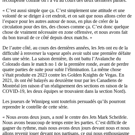
récompensé comme on l’a vu au cours des deux dernières parties.
« C’est aussi simple que ça. C’est simplement une attitude et une
volonté de se diriger à cet endroit, et on sait que nous allons créer de
l’espace pour les autres autour de nous, en plus de créer de la
circulation pour des tirs, des choses comme ça. C’est donc quelque
chose de vraiment nécessaire en zone offensive, et nous avons fait
du bon travail de ce côté depuis deux matchs. »
De l’autre côté, au cours des dernières années, les Jets ont eu de la
difficulté à renverser la vapeur après avoir subi une première défaite
dans une série. La saison dernière, ils ont battu l’Avalanche du
Colorado dans le match no 1 de la première ronde, avant de perdre
quatre parties de suite pour subir l’élimination. La même chose
s’était produite en 2023 contre les Golden Knights de Vegas. En
2021, ils ont été balayés au deuxième tour par les Canadiens de
Montréal (en raison d’un réalignement des sections en raison de la
COVID-19, les deux équipes se trouvaient dans la section Nord).
Les joueurs de Winnipeg sont toutefois persuadés qu’ils pourront
reprendre le contrôle de cette série.
« Nous avons deux jours, a noté le centre des Jets Mark Scheifele.
Nous avons beaucoup de temps entre les parties. C’est difficile de
gagner du rythme, mais nous avons deux jours devant nous et nous
allons revenir jouer devant nos partisans, ce qui nous enthousiasme