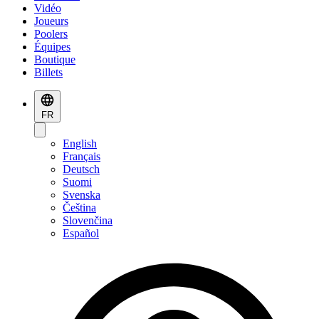
Vidéo
Joueurs
Poolers
Équipes
Boutique
Billets
FR
English
Français
Deutsch
Suomi
Svenska
Čeština
Slovenčina
Español