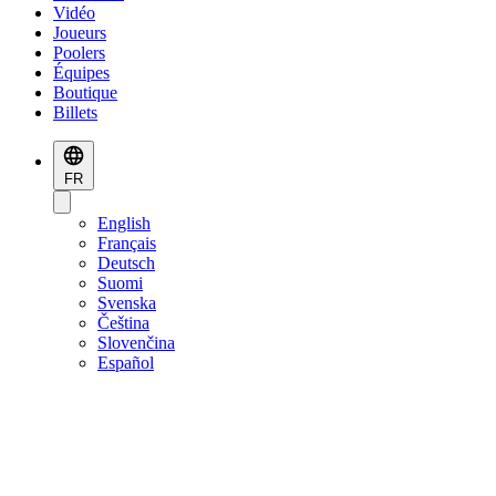
Vidéo
Joueurs
Poolers
Équipes
Boutique
Billets
FR
English
Français
Deutsch
Suomi
Svenska
Čeština
Slovenčina
Español