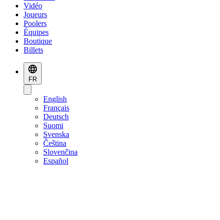
Vidéo
Joueurs
Poolers
Équipes
Boutique
Billets
FR
English
Français
Deutsch
Suomi
Svenska
Čeština
Slovenčina
Español