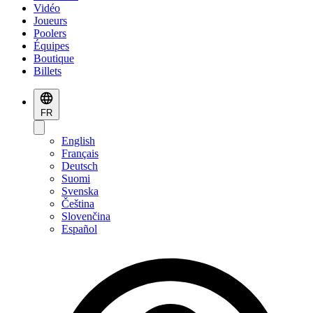
Vidéo
Joueurs
Poolers
Équipes
Boutique
Billets
FR
English
Français
Deutsch
Suomi
Svenska
Čeština
Slovenčina
Español