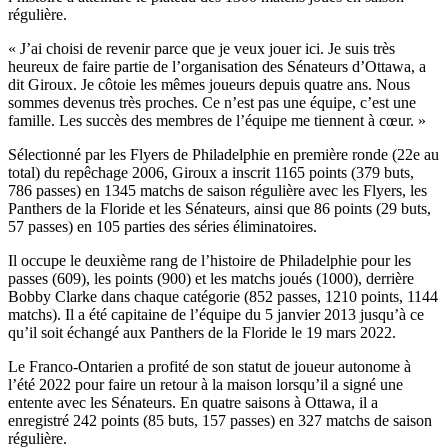
régulière.
« J’ai choisi de revenir parce que je veux jouer ici. Je suis très
heureux de faire partie de l’organisation des Sénateurs d’Ottawa, a
dit Giroux. Je côtoie les mêmes joueurs depuis quatre ans. Nous
sommes devenus très proches. Ce n’est pas une équipe, c’est une
famille. Les succès des membres de l’équipe me tiennent à cœur. »
Sélectionné par les Flyers de Philadelphie en première ronde (22e au
total) du repêchage 2006, Giroux a inscrit 1165 points (379 buts,
786 passes) en 1345 matchs de saison régulière avec les Flyers, les
Panthers de la Floride et les Sénateurs, ainsi que 86 points (29 buts,
57 passes) en 105 parties des séries éliminatoires.
Il occupe le deuxième rang de l’histoire de Philadelphie pour les
passes (609), les points (900) et les matchs joués (1000), derrière
Bobby Clarke dans chaque catégorie (852 passes, 1210 points, 1144
matchs). Il a été capitaine de l’équipe du 5 janvier 2013 jusqu’à ce
qu’il soit échangé aux Panthers de la Floride le 19 mars 2022.
Le Franco-Ontarien a profité de son statut de joueur autonome à
l’été 2022 pour faire un retour à la maison lorsqu’il a signé une
entente avec les Sénateurs. En quatre saisons à Ottawa, il a
enregistré 242 points (85 buts, 157 passes) en 327 matchs de saison
régulière.