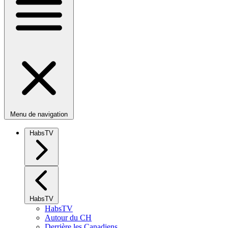
Menu de navigation
HabsTV
HabsTV
HabsTV
Autour du CH
Derrière les Canadiens