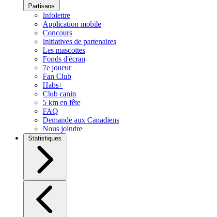
Partisans
Infolettre
Application mobile
Concours
Initiatives de partenaires
Les mascottes
Fonds d'écran
7e joueur
Fan Club
Habs+
Club canin
5 km en fête
FAQ
Demande aux Canadiens
Nous joindre
Statistiques