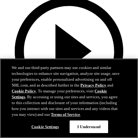
We and our third-party partners may use cookies and similar
technologies to enhance site navigation, analyze site usage, save
your preferences, enable personalized advertising on and off
NHL.com, and as described further in the
Privacy Policy
and
Cookie Policy
. To manage your preferences, visit
Cookie
Settings
. By accessing or using our sites and services, you agree
to this collection and disclosure of your information (including
how you interact with our sites and services and any videos that
2:32
you may view) and our
Terms of Service
.
À bâtons rompus : Chris et Nick
Cookie Settings
I Understand
À bâtons rompus avec Chris Wideman et Nick Suzuki