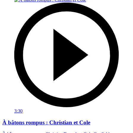
3:30
À bâtons rompus : Christian et Cole