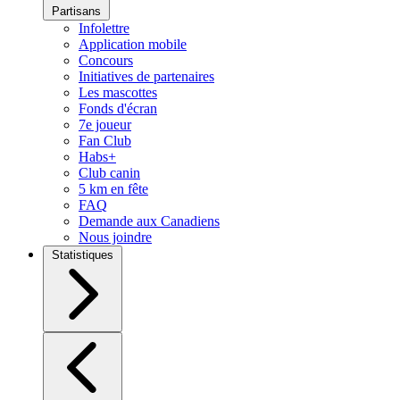
Partisans
Infolettre
Application mobile
Concours
Initiatives de partenaires
Les mascottes
Fonds d'écran
7e joueur
Fan Club
Habs+
Club canin
5 km en fête
FAQ
Demande aux Canadiens
Nous joindre
Statistiques