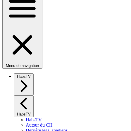
Menu de navigation
HabsTV
HabsTV
HabsTV
Autour du CH
Derrière les Canadiens