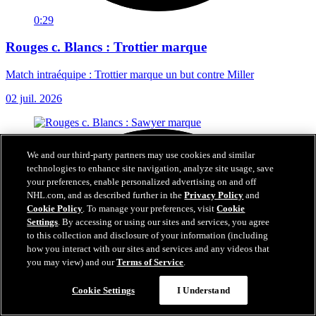
0:29
Rouges c. Blancs : Trottier marque
Match intraéquipe : Trottier marque un but contre Miller
02 juil. 2026
We and our third-party partners may use cookies and similar
technologies to enhance site navigation, analyze site usage, save
your preferences, enable personalized advertising on and off
NHL.com, and as described further in the
Privacy Policy
and
Cookie Policy
. To manage your preferences, visit
Cookie
Settings
. By accessing or using our sites and services, you agree
to this collection and disclosure of your information (including
how you interact with our sites and services and any videos that
you may view) and our
Terms of Service
.
Cookie Settings
I Understand