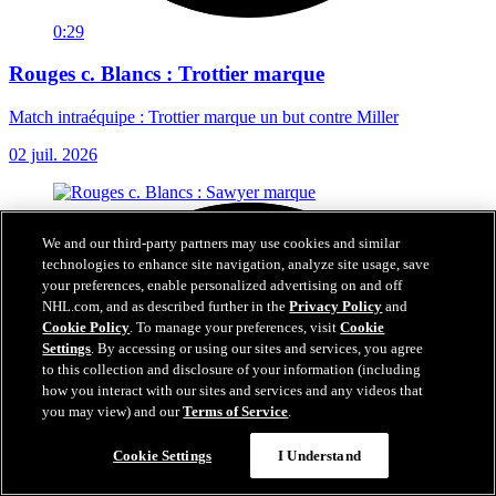
0:29
Rouges c. Blancs : Trottier marque
Match intraéquipe : Trottier marque un but contre Miller
02 juil. 2026
We and our third-party partners may use cookies and similar
technologies to enhance site navigation, analyze site usage, save
your preferences, enable personalized advertising on and off
NHL.com, and as described further in the
Privacy Policy
and
Cookie Policy
. To manage your preferences, visit
Cookie
Settings
. By accessing or using our sites and services, you agree
to this collection and disclosure of your information (including
how you interact with our sites and services and any videos that
you may view) and our
Terms of Service
.
Cookie Settings
I Understand