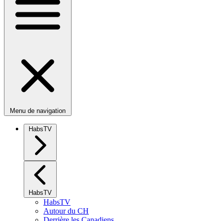
Menu de navigation
HabsTV
HabsTV
HabsTV
Autour du CH
Derrière les Canadiens