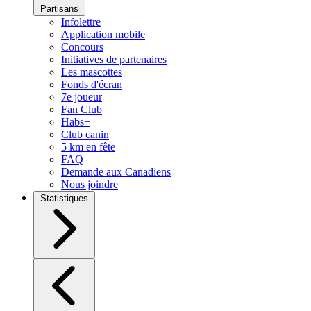
Partisans
Infolettre
Application mobile
Concours
Initiatives de partenaires
Les mascottes
Fonds d'écran
7e joueur
Fan Club
Habs+
Club canin
5 km en fête
FAQ
Demande aux Canadiens
Nous joindre
Statistiques