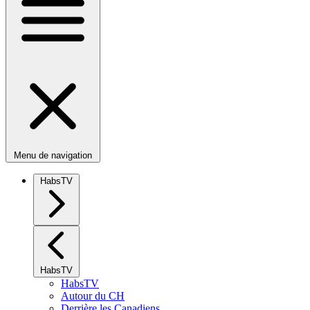
Menu de navigation
HabsTV
HabsTV
HabsTV
Autour du CH
Derrière les Canadiens