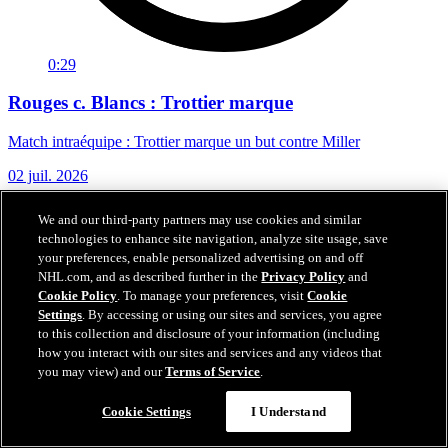
0:29
Rouges c. Blancs : Trottier marque
Match intraéquipe : Trottier marque un but contre Miller
02 juil. 2026
We and our third-party partners may use cookies and similar
technologies to enhance site navigation, analyze site usage, save
your preferences, enable personalized advertising on and off
NHL.com, and as described further in the
Privacy Policy
and
Cookie Policy
. To manage your preferences, visit
Cookie
Settings
. By accessing or using our sites and services, you agree
to this collection and disclosure of your information (including
how you interact with our sites and services and any videos that
you may view) and our
Terms of Service
.
Cookie Settings
I Understand