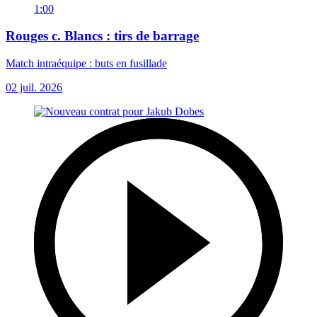
1:00
Rouges c. Blancs : tirs de barrage
Match intraéquipe : buts en fusillade
02 juil. 2026