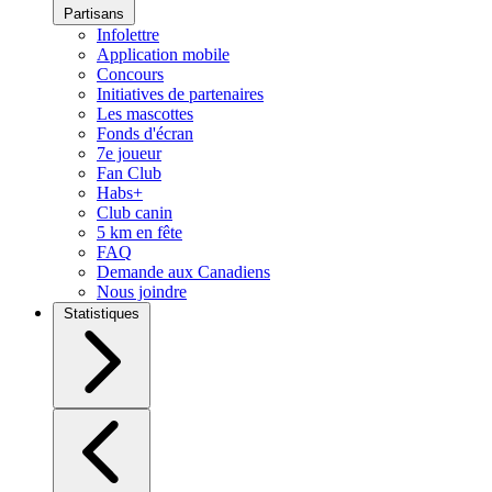
Partisans
Infolettre
Application mobile
Concours
Initiatives de partenaires
Les mascottes
Fonds d'écran
7e joueur
Fan Club
Habs+
Club canin
5 km en fête
FAQ
Demande aux Canadiens
Nous joindre
Statistiques