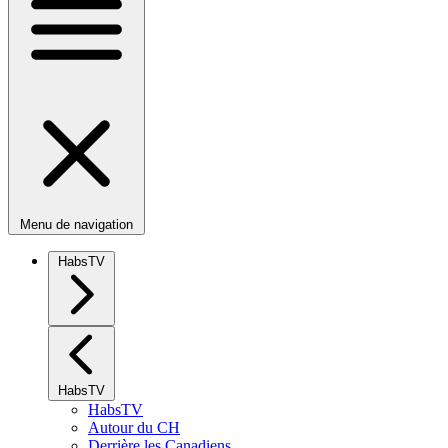
Menu de navigation
HabsTV
HabsTV
HabsTV
Autour du CH
Derrière les Canadiens