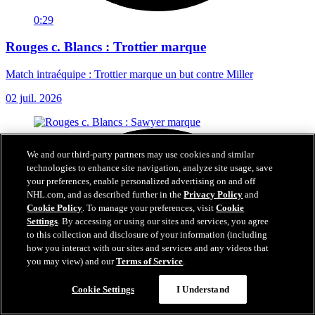
0:29
Rouges c. Blancs : Trottier marque
Match intraéquipe : Trottier marque un but contre Miller
02 juil. 2026
We and our third-party partners may use cookies and similar
technologies to enhance site navigation, analyze site usage, save
your preferences, enable personalized advertising on and off
NHL.com, and as described further in the
Privacy Policy
and
Cookie Policy
. To manage your preferences, visit
Cookie
Settings
. By accessing or using our sites and services, you agree
to this collection and disclosure of your information (including
how you interact with our sites and services and any videos that
you may view) and our
Terms of Service
.
Cookie Settings
I Understand