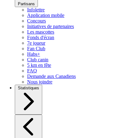
Partisans
Infolettre
Application mobile
Concours
Initiatives de partenaires
Les mascottes
Fonds d'écran
7e joueur
Fan Club
Habs+
Club canin
5 km en fête
FAQ
Demande aux Canadiens
Nous joindre
Statistiques