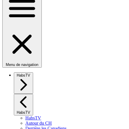
Menu de navigation
HabsTV
HabsTV
HabsTV
Autour du CH
Derrière les Canadiens