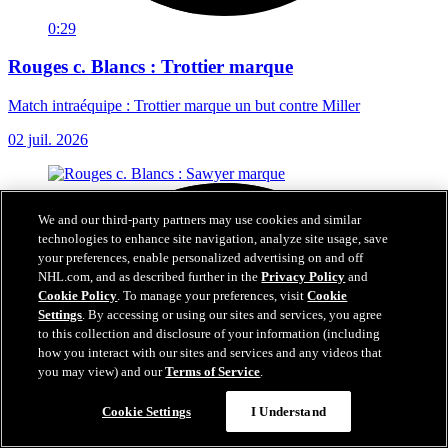
0:29
Rouges c. Blancs : Trottier marque
Match intraéquipe : Trottier marque un but contre Miller
02 juil. 2026
We and our third-party partners may use cookies and similar
technologies to enhance site navigation, analyze site usage, save
your preferences, enable personalized advertising on and off
NHL.com, and as described further in the
Privacy Policy
and
Cookie Policy
. To manage your preferences, visit
Cookie
Settings
. By accessing or using our sites and services, you agree
to this collection and disclosure of your information (including
how you interact with our sites and services and any videos that
you may view) and our
Terms of Service
.
Cookie Settings
I Understand