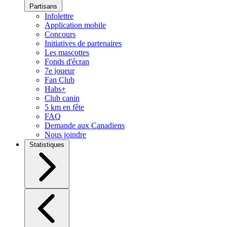
Partisans
Infolettre
Application mobile
Concours
Initiatives de partenaires
Les mascottes
Fonds d'écran
7e joueur
Fan Club
Habs+
Club canin
5 km en fête
FAQ
Demande aux Canadiens
Nous joindre
Statistiques