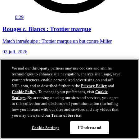
0:29
Rouges c. Blancs : Trottier marque
Match intraéquipe : Trottier marque un but contre Miller
02 juil. 2026
We and our third-party partners may use cookies and similar
technologies to enhance site navigation, analyze site usage, save
your preferences, enable personalized advertising on and off
NHL.com, and as described further in the
Privacy Policy
and
Cookie Policy
. To manage your preferences, visit
Cookie
Settings
. By accessing or using our sites and services, you agree
to this collection and disclosure of your information (including
how you interact with our sites and services and any videos that
you may view) and our
Terms of Service
.
Cookie Settings
I Understand