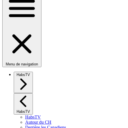
Menu de navigation
HabsTV
HabsTV
HabsTV
Autour du CH
Derrière les Canadiens