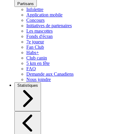
Partisans
Infolettre
Application mobile
Concours
Initiatives de partenaires
Les mascottes
Fonds d'écran
7e joueur
Fan Club
Habs+
Club canin
5 km en fête
FAQ
Demande aux Canadiens
Nous joindre
Statistiques