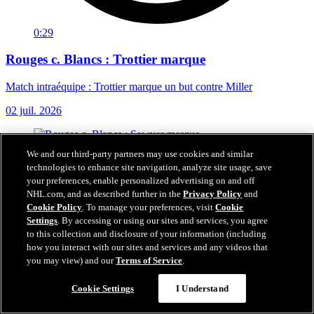
0:29
Rouges c. Blancs : Trottier marque
Match intraéquipe : Trottier marque un but contre Miller
02 juil. 2026
We and our third-party partners may use cookies and similar
technologies to enhance site navigation, analyze site usage, save
your preferences, enable personalized advertising on and off
NHL.com, and as described further in the
Privacy Policy
and
Cookie Policy
. To manage your preferences, visit
Cookie
Settings
. By accessing or using our sites and services, you agree
to this collection and disclosure of your information (including
how you interact with our sites and services and any videos that
you may view) and our
Terms of Service
.
Cookie Settings
I Understand