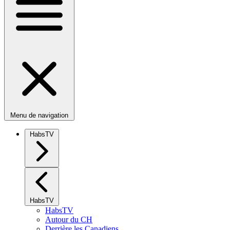
Menu de navigation
HabsTV
HabsTV
HabsTV
Autour du CH
Derrière les Canadiens