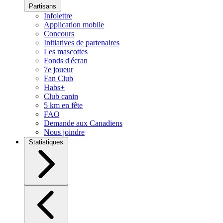
Partisans
Infolettre
Application mobile
Concours
Initiatives de partenaires
Les mascottes
Fonds d'écran
7e joueur
Fan Club
Habs+
Club canin
5 km en fête
FAQ
Demande aux Canadiens
Nous joindre
Statistiques